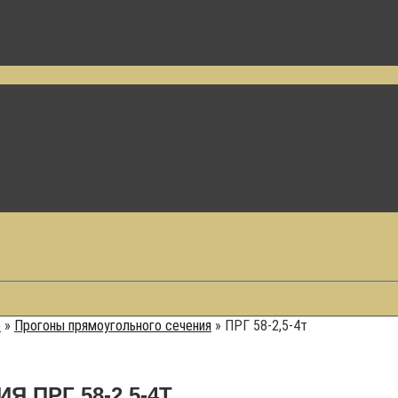
е
»
Прогоны прямоугольного сечения
»
ПРГ 58-2,5-4т
 ПРГ 58-2,5-4Т