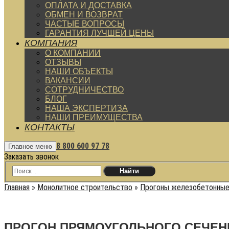
ОПЛАТА И ДОСТАВКА
ОБМЕН И ВОЗВРАТ
ЧАСТЫЕ ВОПРОСЫ
ГАРАНТИЯ ЛУЧШЕЙ ЦЕНЫ
КОМПАНИЯ
О КОМПАНИИ
ОТЗЫВЫ
НАШИ ОБЪЕКТЫ
ВАКАНСИИ
СОТРУДНИЧЕСТВО
БЛОГ
НАША ЭКСПЕРТИЗА
НАШИ ПРЕИМУЩЕСТВА
КОНТАКТЫ
8 800 600 97 78
Главное меню
Заказать звонок
Главная
»
Монолитное строительство
»
Прогоны железобетонны
ПРОГОН ПРЯМОУГОЛЬНОГО СЕЧЕНИЯ