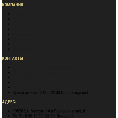
КОМПАНИЯ
О нас
Вакансии
Сотрудничество
Блог
Наша экспертиза
Наши преимущества
Контакты
Карта сайта
КОНТАКТЫ
8 (800) 600-97-78
звонок бесплатный
8 (900) 964 72 05
WhatsApp
+7 (495) 940-79-37
director@berg62.ru
8 (900) 964 72 05
Telegram
Приём заказов: 8.00 - 22.00 (без выходных)
АДРЕС:
105203, г. Москва, 14-я Парковая улица, 8
Пн-Пт: 8:00-18:00, Сб-Вс: Выходной