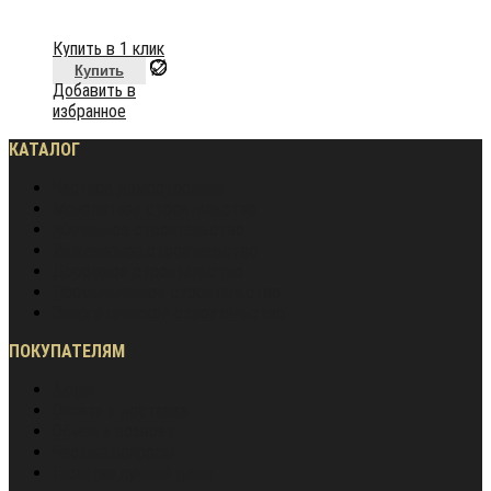
Купить в 1 клик
Купить
Добавить в
избранное
КАТАЛОГ
Частное домостроение
Монолитное строительство
Жилищное строительство
Инженерное строительство
Дорожное строительство
Промышленное строительство
Энергетическое строительство
ПОКУПАТЕЛЯМ
Акции
Оплата и доставка
Обмен и возврат
Частые вопросы
Гарантия лучшей цены