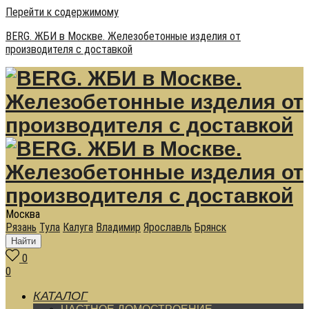
Перейти к содержимому
BERG. ЖБИ в Москве. Железобетонные изделия от
производителя с доставкой
Москва
Рязань
Тула
Калуга
Владимир
Ярославль
Брянск
Найти
0
0
КАТАЛОГ