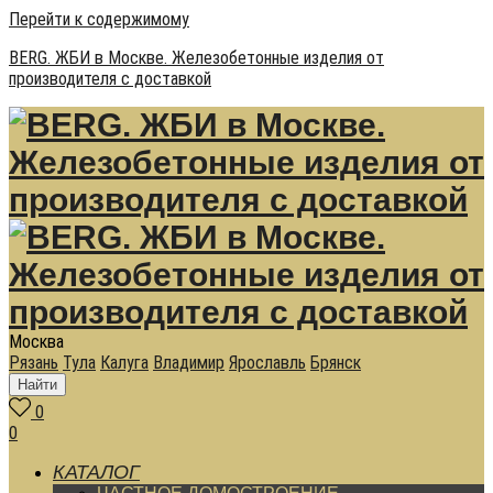
Перейти к содержимому
BERG. ЖБИ в Москве. Железобетонные изделия от
производителя с доставкой
Москва
Рязань
Тула
Калуга
Владимир
Ярославль
Брянск
Найти
0
0
КАТАЛОГ