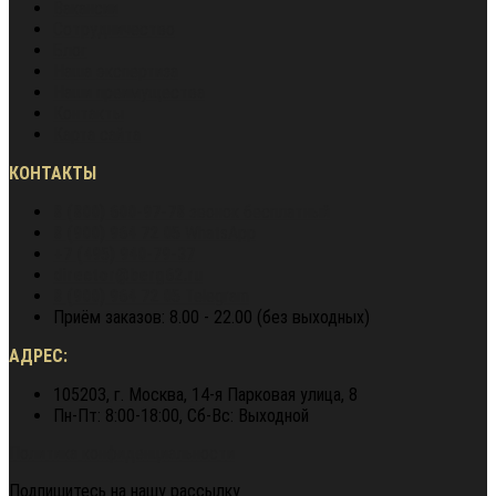
Вакансии
Сотрудничество
Блог
Наша экспертиза
Наши преимущества
Контакты
Карта сайта
КОНТАКТЫ
8 (800) 600-97-78
звонок бесплатный
8 (900) 964 72 05
WhatsApp
+7 (495) 940-79-37
director@berg62.ru
8 (900) 964 72 05
Telegram
Приём заказов: 8.00 - 22.00 (без выходных)
АДРЕС:
105203, г. Москва, 14-я Парковая улица, 8
Пн-Пт: 8:00-18:00, Сб-Вс: Выходной
Политика конфиденциальности
Подпишитесь на нашу рассылку