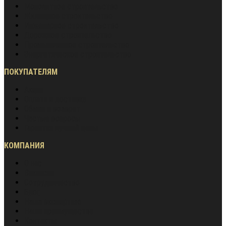
Монолитное строительство
Жилищное строительство
Инженерное строительство
Дорожное строительство
Промышленное строительство
Энергетическое строительство
ПОКУПАТЕЛЯМ
Акции
Оплата и доставка
Обмен и возврат
Частые вопросы
Гарантия лучшей цены
КОМПАНИЯ
О нас
Вакансии
Сотрудничество
Блог
Наша экспертиза
Наши преимущества
Контакты