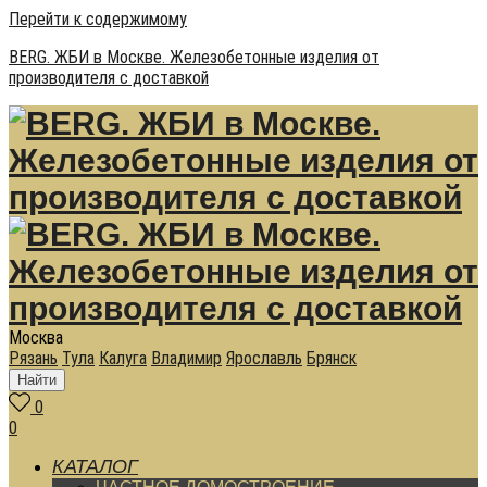
Перейти к содержимому
BERG. ЖБИ в Москве. Железобетонные изделия от
производителя с доставкой
Москва
Рязань
Тула
Калуга
Владимир
Ярославль
Брянск
Найти
0
0
КАТАЛОГ