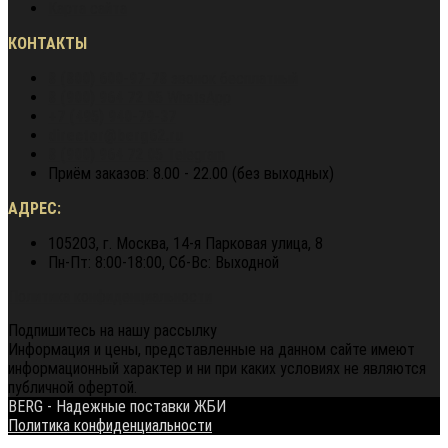
Карта сайта
КОНТАКТЫ
8 (800) 600-97-78
звонок бесплатный
8 (900) 964 72 05
WhatsApp
+7 (495) 940-79-37
director@berg62.ru
8 (900) 964 72 05
Telegram
Приём заказов: 8.00 - 22.00 (без выходных)
АДРЕС:
105203, г. Москва, 14-я Парковая улица, 8
Пн-Пт: 8:00-18:00, Сб-Вс: Выходной
Политика конфиденциальности
Подпишитесь на нашу рассылку
Информация и цены, представленные на данном сайте имеют
информационный характер и ни при каких условиях не являются
публичной офертой.
BERG - Надежные поставки ЖБИ
Политика конфиденциальности