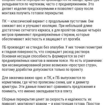
укладывается по чертежам, часто с преднапряжением. Это
делает изделия предсказуемыми и позволяет сразу после
монтажа получить готовое перекрытие.
ПК — классический вариант с продольными пустотами. Они
снижают вес и улучшают изоляцию. При небольшой длине
достаточно сетчатого каркаса, а для пролётов свыше четырёх
метров применяют преднапряжённые стержни, которые
обеспечивают жёсткость и защищают от прогиба.
ПБ производят на стендах без опалубки. У них точная геометрия
и гладкая поверхность, что сокращает расход раствора.
Основная несущая способность формируется за счёт
преднапряжённых канатов в нижнем поясе. Но есть ограничение:
при несанкционированной резке возможен «прострел струн»,
поэтому доработки допускаются только по проекту.
Для заказчика важно одно: и ПК, и ПБ выпускаются по
нормативам, где чётко прописаны схема, шаг и диаметр
арматуры. Эти данные помогают сравнивать предложения и
понимать, что именно закладывается в плиту.
Сборные перекрытия ценят за скорость и надёжность: их
привозят, монтируют краном — и конструкция готова. Простое