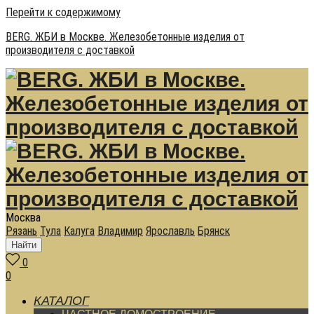
Перейти к содержимому
BERG. ЖБИ в Москве. Железобетонные изделия от
производителя с доставкой
Москва
Рязань
Тула
Калуга
Владимир
Ярославль
Брянск
Найти
0
0
КАТАЛОГ