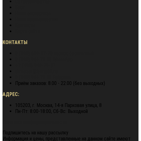
Сотрудничество
Блог
Наша экспертиза
Наши преимущества
Контакты
Карта сайта
КОНТАКТЫ
8 (800) 600-97-78
звонок бесплатный
8 (900) 964 72 05
WhatsApp
+7 (495) 940-79-37
director@berg62.ru
8 (900) 964 72 05
Telegram
Приём заказов: 8.00 - 22.00 (без выходных)
АДРЕС:
105203, г. Москва, 14-я Парковая улица, 8
Пн-Пт: 8:00-18:00, Сб-Вс: Выходной
Политика конфиденциальности
Подпишитесь на нашу рассылку
Информация и цены, представленные на данном сайте имеют