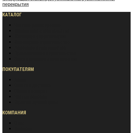
перекрытия
КАТАЛОГ
Частное домостроение
Монолитное строительство
Жилищное строительство
Инженерное строительство
Дорожное строительство
Промышленное строительство
Энергетическое строительство
ПОКУПАТЕЛЯМ
Акции
Оплата и доставка
Обмен и возврат
Частые вопросы
Гарантия лучшей цены
КОМПАНИЯ
О нас
Вакансии