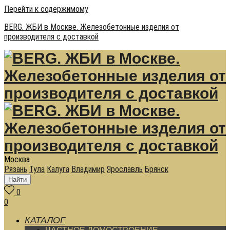
Перейти к содержимому
BERG. ЖБИ в Москве. Железобетонные изделия от
производителя с доставкой
Москва
Рязань
Тула
Калуга
Владимир
Ярославль
Брянск
Найти
0
0
КАТАЛОГ