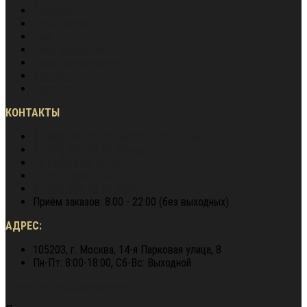
Вакансии
Сотрудничество
Блог
Наша экспертиза
Наши преимущества
Контакты
Карта сайта
КОНТАКТЫ
8 (800) 600-97-78
звонок бесплатный
8 (900) 964 72 05
WhatsApp
+7 (495) 940-79-37
director@berg62.ru
8 (900) 964 72 05
Telegram
Приём заказов: 8.00 - 22.00 (без выходных)
АДРЕС:
105203, г. Москва, 14-я Парковая улица, 8
Пн-Пт: 8:00-18:00, Сб-Вс: Выходной
Политика конфиденциальности