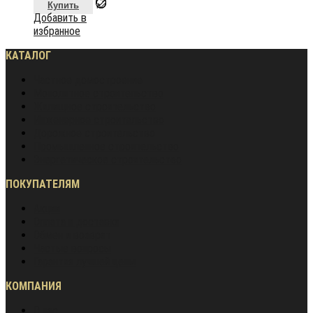
Купить
Добавить в
избранное
КАТАЛОГ
Частное домостроение
Монолитное строительство
Жилищное строительство
Инженерное строительство
Дорожное строительство
Промышленное строительство
Энергетическое строительство
ПОКУПАТЕЛЯМ
Акции
Оплата и доставка
Обмен и возврат
Частые вопросы
Гарантия лучшей цены
КОМПАНИЯ
О нас