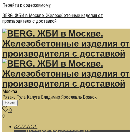
Перейти к содержимому
BERG. ЖБИ в Москве. Железобетонные изделия от
производителя с доставкой
Москва
Рязань
Тула
Калуга
Владимир
Ярославль
Брянск
Найти
0
0
КАТАЛОГ