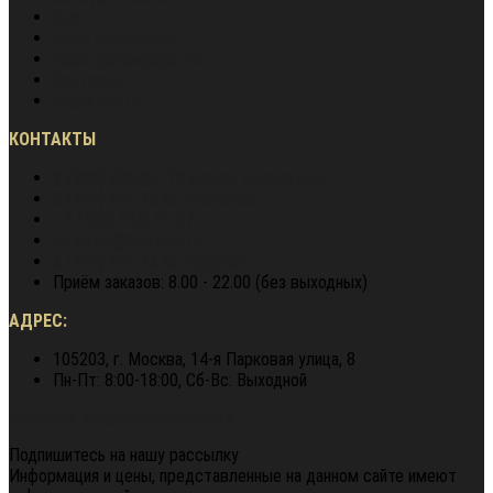
Блог
Наша экспертиза
Наши преимущества
Контакты
Карта сайта
КОНТАКТЫ
8 (800) 600-97-78
звонок бесплатный
8 (900) 964 72 05
WhatsApp
+7 (495) 940-79-37
director@berg62.ru
8 (900) 964 72 05
Telegram
Приём заказов: 8.00 - 22.00 (без выходных)
АДРЕС:
105203, г. Москва, 14-я Парковая улица, 8
Пн-Пт: 8:00-18:00, Сб-Вс: Выходной
Политика конфиденциальности
Подпишитесь на нашу рассылку
Информация и цены, представленные на данном сайте имеют