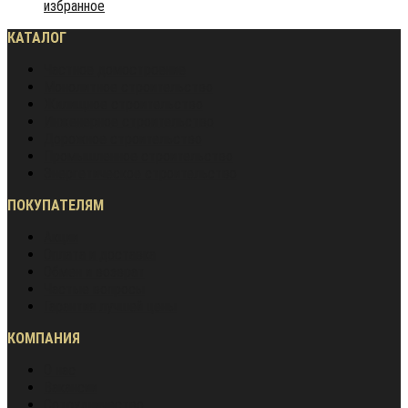
избранное
КАТАЛОГ
Частное домостроение
Монолитное строительство
Жилищное строительство
Инженерное строительство
Дорожное строительство
Промышленное строительство
Энергетическое строительство
ПОКУПАТЕЛЯМ
Акции
Оплата и доставка
Обмен и возврат
Частые вопросы
Гарантия лучшей цены
КОМПАНИЯ
О нас
Вакансии
Сотрудничество