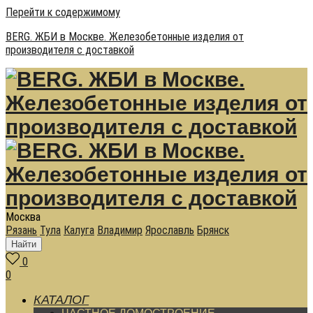
Перейти к содержимому
BERG. ЖБИ в Москве. Железобетонные изделия от
производителя с доставкой
Москва
Рязань
Тула
Калуга
Владимир
Ярославль
Брянск
Найти
0
0
КАТАЛОГ