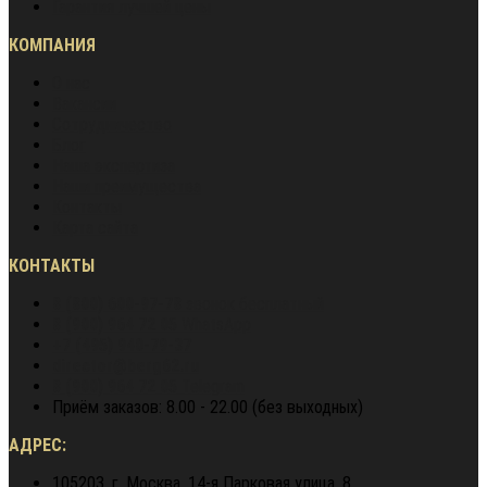
Гарантия лучшей цены
КОМПАНИЯ
О нас
Вакансии
Сотрудничество
Блог
Наша экспертиза
Наши преимущества
Контакты
Карта сайта
КОНТАКТЫ
8 (800) 600-97-78
звонок бесплатный
8 (900) 964 72 05
WhatsApp
+7 (495) 940-79-37
director@berg62.ru
8 (900) 964 72 05
Telegram
Приём заказов: 8.00 - 22.00 (без выходных)
АДРЕС:
105203, г. Москва, 14-я Парковая улица, 8