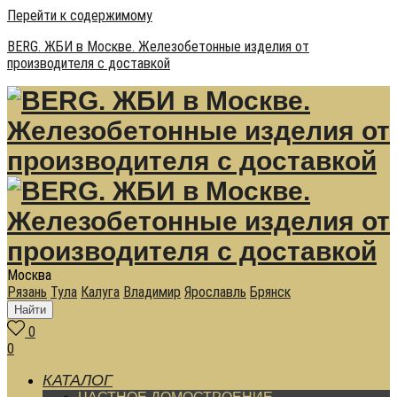
Перейти к содержимому
BERG. ЖБИ в Москве. Железобетонные изделия от
производителя с доставкой
Москва
Рязань
Тула
Калуга
Владимир
Ярославль
Брянск
Найти
0
0
КАТАЛОГ