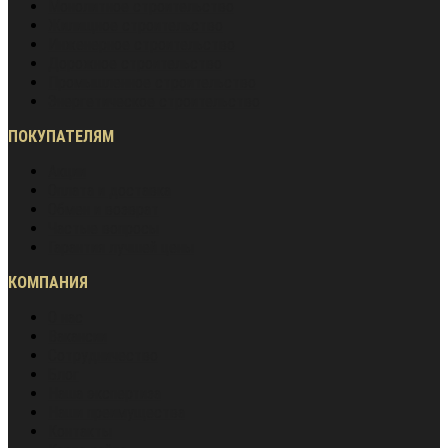
Монолитное строительство
Жилищное строительство
Инженерное строительство
Дорожное строительство
Промышленное строительство
Энергетическое строительство
ПОКУПАТЕЛЯМ
Акции
Оплата и доставка
Обмен и возврат
Частые вопросы
Гарантия лучшей цены
КОМПАНИЯ
О нас
Вакансии
Сотрудничество
Блог
Наша экспертиза
Наши преимущества
Контакты