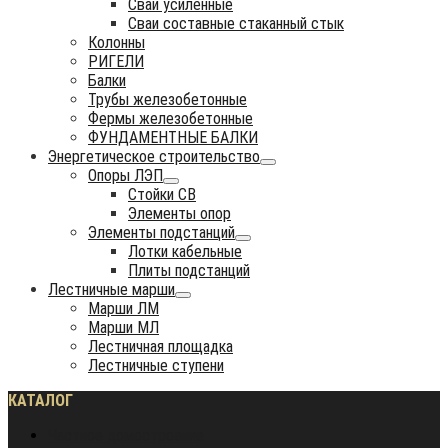
Сваи усиленные
Сваи составные стаканный стык
Колонны
РИГЕЛИ
Балки
Трубы железобетонные
Фермы железобетонные
ФУНДАМЕНТНЫЕ БАЛКИ
Энергетическое строительство
Опоры ЛЭП
Стойки СВ
Элементы опор
Элементы подстанций
Лотки кабельные
Плиты подстанций
Лестничные марши
Марши ЛМ
Марши МЛ
Лестничная площадка
Лестничные ступени
КАТАЛОГ
Частное домостроение