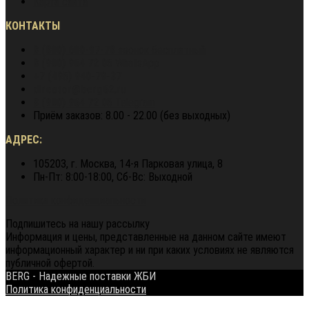
Карта сайта
КОНТАКТЫ
8 (800) 600-97-78
звонок бесплатный
8 (900) 964 72 05
WhatsApp
+7 (495) 940-79-37
director@berg62.ru
8 (900) 964 72 05
Telegram
Приём заказов: 8.00 - 22.00 (без выходных)
АДРЕС:
105203, г. Москва, 14-я Парковая улица, 8
Пн-Пт: 8:00-18:00, Сб-Вс: Выходной
Политика конфиденциальности
Подпишитесь на нашу рассылку
Информация и цены, представленные на данном сайте имеют
информационный характер и ни при каких условиях не являются
публичной офертой.
BERG - Надежные поставки ЖБИ
Политика конфиденциальности