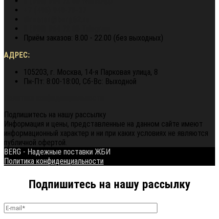
8 (900) 964 72 05
WhatsApp
+7 (495) 940-79-37
director@berg62.ru
8 (900) 964 72 05
Telegram
Приём заказов: 8.00 - 22.00 (без выходных)
АДРЕС:
105203, г. Москва, 14-я Парковая улица, 8
Пн-Пт: 8:00-18:00, Сб-Вс: Выходной
Политика конфиденциальности
Подпишитесь на нашу рассылку
Информация и цены, представленные на данном сайте имеют
информационный характер и ни при каких условиях не являются
публичной офертой.
BERG - Надежные поставки ЖБИ
Политика конфиденциальности
Подпишитесь на нашу рассылку