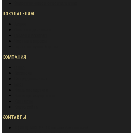
Энергетическое строительство
ПОКУПАТЕЛЯМ
Акции
Оплата и доставка
Обмен и возврат
Частые вопросы
Гарантия лучшей цены
КОМПАНИЯ
О нас
Вакансии
Сотрудничество
Блог
Наша экспертиза
Наши преимущества
Контакты
Карта сайта
КОНТАКТЫ
8 (800) 600-97-78
звонок бесплатный