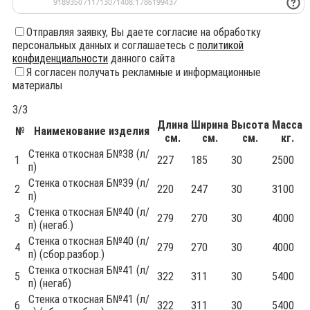
Отправляя заявку, Вы даете согласие на обработку
персональных данных и соглашаетесь с
политикой
конфиденциальности
данного сайта
Я согласен получать рекламные и информационные
материалы
3/3
Длина
Ширина
Высота
Масса
№
Наименование изделия
см.
см.
см.
кг.
Стенка откосная Б№38 (л/
1
227
185
30
2500
п)
Стенка откосная Б№39 (л/
2
220
247
30
3100
п)
Стенка откосная Б№40 (л/
3
279
270
30
4000
п) (негаб.)
Стенка откосная Б№40 (л/
4
279
270
30
4000
п) (сбор.разбор.)
Стенка откосная Б№41 (л/
5
322
311
30
5400
п) (негаб)
Стенка откосная Б№41 (л/
6
322
311
30
5400