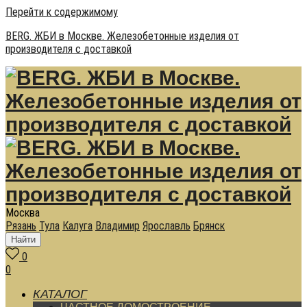
Перейти к содержимому
BERG. ЖБИ в Москве. Железобетонные изделия от
производителя с доставкой
Москва
Рязань
Тула
Калуга
Владимир
Ярославль
Брянск
Найти
0
0
КАТАЛОГ