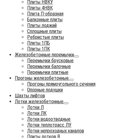
Плиты НВКУ
Плиты 4НВК
Плита П-образная
Балконные плиты
Плиты лоджий
Сплошные плиты
Ребристые плиты
Плиты 1ПБ
Плиты 1ПК
Железобетонные перемычки
Перемычки брусковые
Перемычки балочные
Перемычки плитные
Прогоны железобетонные
Прогоны прямоугольного сечения
Опорные подушки
Шахты лифтов
Лотки железобетонные
Лотки Л
Лотки ЛК
Лотки водоотводные
Лотки теплотрасс ЛУ
Лотки непроходных каналов
Плиты лотков В