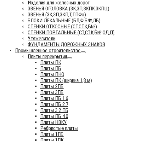
Изделия для железных дорог
ЗВЕНЬЯ ОГОЛОВКА (ЗК,ЗП,ЗКПК,ЗКПЦ)
ЗВЕНЬЯ (ЗК,ЗП,ЗКП,Т,ТПФэ)
БЛОКИ ЛЕКАЛЬНЫЕ (БЛ,Ф,Б№,ЛБ)
СТЕНКИ ОТКОСНЫЕ (СТ,СТК,Б№)
СТЕНКИ ПОРТАЛЬНЫЕ (СТ,СТК,Б№,ОД,П)
Утяжелители
ФУНДАМЕНТЫ ДОРОЖНЫХ ЗНАКОВ
Промышленное строительство
Плиты перекрытия
Плиты ПК
Плиты ПБ
Плиты ПНО
Плиты ПК (ширина 1,8 м)
Плиты 2ПБ
Плиты 3ПБ
Плиты ПБ 1.6
Плиты ПБ 2.7
Плиты 3.2 ПБ
Плиты ПБ 4.0
Плиты НВКУ
Ребристые плиты
Плиты 1ПБ
Плиты 1ПК