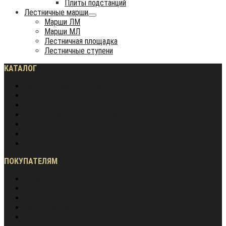
Плиты подстанций
Лестничные марши
Марши ЛМ
Марши МЛ
Лестничная площадка
Лестничные ступени
КАТАЛОГ
Частное домостроение
Монолитное строительство
Жилищное строительство
Инженерное строительство
Дорожное строительство
Промышленное строительство
Энергетическое строительство
ПОКУПАТЕЛЯМ
Акции
Оплата и доставка
Обмен и возврат
Частые вопросы
Гарантия лучшей цены