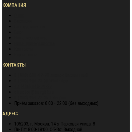
КОМПАНИЯ
О нас
Вакансии
Сотрудничество
Блог
Наша экспертиза
Наши преимущества
Контакты
Карта сайта
КОНТАКТЫ
8 (800) 600-97-78
звонок бесплатный
8 (900) 964 72 05
WhatsApp
+7 (495) 940-79-37
director@berg62.ru
8 (900) 964 72 05
Telegram
Приём заказов: 8.00 - 22.00 (без выходных)
АДРЕС:
105203, г. Москва, 14-я Парковая улица, 8
Пн-Пт: 8:00-18:00, Сб-Вс: Выходной