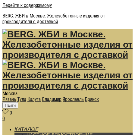
Перейти к содержимому
BERG. ЖБИ в Москве. Железобетонные изделия от
производителя с доставкой
Москва
Рязань
Тула
Калуга
Владимир
Ярославль
Брянск
Найти
0
0
КАТАЛОГ