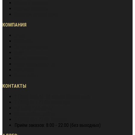
Обмен и возврат
Частые вопросы
Гарантия лучшей цены
КОМПАНИЯ
О нас
Вакансии
Сотрудничество
Блог
Наша экспертиза
Наши преимущества
Контакты
Карта сайта
КОНТАКТЫ
8 (800) 600-97-78
звонок бесплатный
8 (900) 964 72 05
WhatsApp
+7 (495) 940-79-37
director@berg62.ru
8 (900) 964 72 05
Telegram
Приём заказов: 8.00 - 22.00 (без выходных)