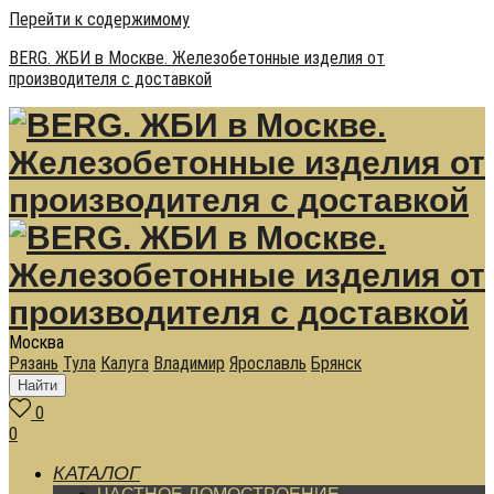
Перейти к содержимому
BERG. ЖБИ в Москве. Железобетонные изделия от
производителя с доставкой
Москва
Рязань
Тула
Калуга
Владимир
Ярославль
Брянск
Найти
0
0
КАТАЛОГ