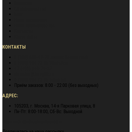
Вакансии
Сотрудничество
Блог
Наша экспертиза
Наши преимущества
Контакты
Карта сайта
КОНТАКТЫ
8 (800) 600-97-78
звонок бесплатный
8 (900) 964 72 05
WhatsApp
+7 (495) 940-79-37
director@berg62.ru
8 (900) 964 72 05
Telegram
Приём заказов: 8.00 - 22.00 (без выходных)
АДРЕС:
105203, г. Москва, 14-я Парковая улица, 8
Пн-Пт: 8:00-18:00, Сб-Вс: Выходной
Политика конфиденциальности
Подпишитесь на нашу рассылку