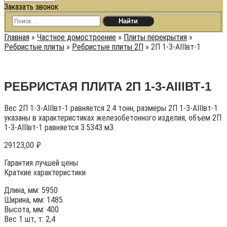
Заказать звонок
Главная
»
Частное домостроение
»
Плиты перекрытия
»
Ребристые плиты
»
Ребристые плиты 2П
»
2П 1-3-АIIIвт-1
РЕБРИСТАЯ ПЛИТА 2П 1-3-АIIIВТ-1
Вес 2П 1-3-АIIIвт-1 равняется 2.4 тонн, размеры 2П 1-3-АIIIвт-1
указаны в характеристиках железобетонного изделия, объем 2П
1-3-АIIIвт-1 равняется 3.5343 м3.
29123,00
₽
Гарантия лучшей цены
Краткие характеристики
Длина, мм: 5950
Ширина, мм: 1485
Высота, мм: 400
Вес 1 шт, т: 2,4