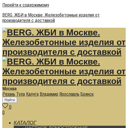
Перейти к содержимому
BERG. ЖБИ в Москве. Железобетонные изделия от
производителя с доставкой
Москва
Рязань
Тула
Калуга
Владимир
Ярославль
Брянск
Найти
0
0
КАТАЛОГ