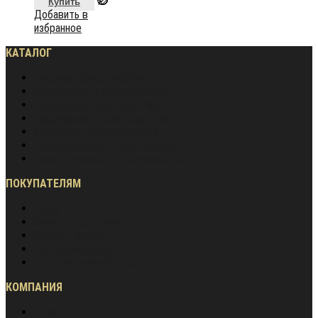
Купить
Добавить в
избранное
КАТАЛОГ
Частное домостроение
Монолитное строительство
Жилищное строительство
Инженерное строительство
Дорожное строительство
Промышленное строительство
Энергетическое строительство
ПОКУПАТЕЛЯМ
Акции
Оплата и доставка
Обмен и возврат
Частые вопросы
Гарантия лучшей цены
КОМПАНИЯ
О нас