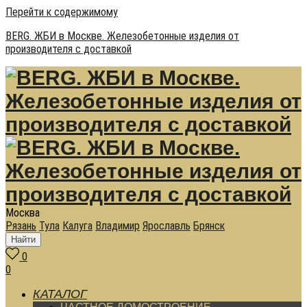
Перейти к содержимому
BERG. ЖБИ в Москве. Железобетонные изделия от
производителя с доставкой
Москва
Рязань
Тула
Калуга
Владимир
Ярославль
Брянск
Найти
0
0
КАТАЛОГ