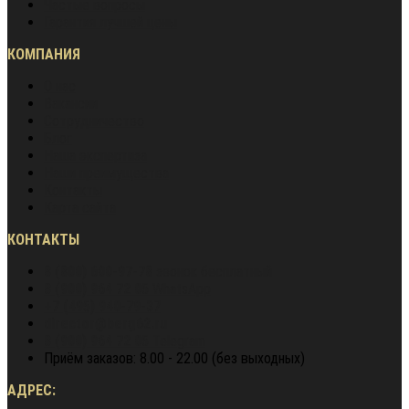
Частые вопросы
Гарантия лучшей цены
КОМПАНИЯ
О нас
Вакансии
Сотрудничество
Блог
Наша экспертиза
Наши преимущества
Контакты
Карта сайта
КОНТАКТЫ
8 (800) 600-97-78
звонок бесплатный
8 (900) 964 72 05
WhatsApp
+7 (495) 940-79-37
director@berg62.ru
8 (900) 964 72 05
Telegram
Приём заказов: 8.00 - 22.00 (без выходных)
АДРЕС: