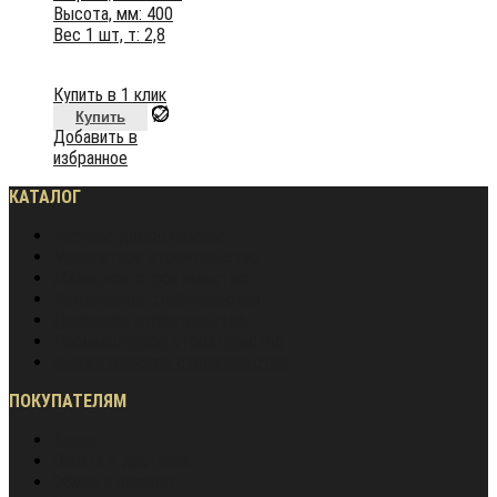
Высота, мм: 400
Вес 1 шт, т: 2,8
Купить в 1 клик
Купить
Добавить в
избранное
КАТАЛОГ
Частное домостроение
Монолитное строительство
Жилищное строительство
Инженерное строительство
Дорожное строительство
Промышленное строительство
Энергетическое строительство
ПОКУПАТЕЛЯМ
Акции
Оплата и доставка
Обмен и возврат