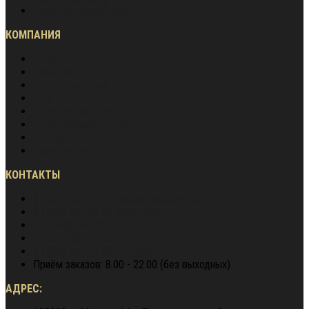
Гарантия лучшей цены
КОМПАНИЯ
О нас
Вакансии
Сотрудничество
Блог
Наша экспертиза
Наши преимущества
Контакты
Карта сайта
КОНТАКТЫ
8 (800) 600-97-78
звонок бесплатный
8 (900) 964 72 05
WhatsApp
+7 (495) 940-79-37
director@berg62.ru
8 (900) 964 72 05
Telegram
Приём заказов: 8.00 - 22.00 (без выходных)
АДРЕС: