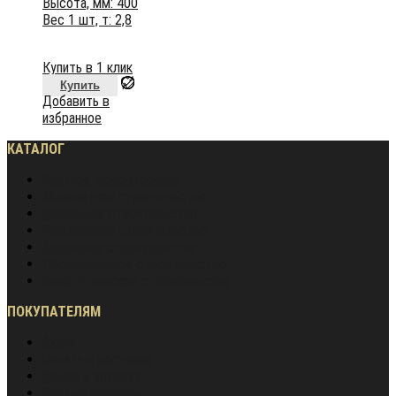
Высота, мм: 400
Вес 1 шт, т: 2,8
Купить в 1 клик
Купить
Добавить в
избранное
КАТАЛОГ
Частное домостроение
Монолитное строительство
Жилищное строительство
Инженерное строительство
Дорожное строительство
Промышленное строительство
Энергетическое строительство
ПОКУПАТЕЛЯМ
Акции
Оплата и доставка
Обмен и возврат
Частые вопросы