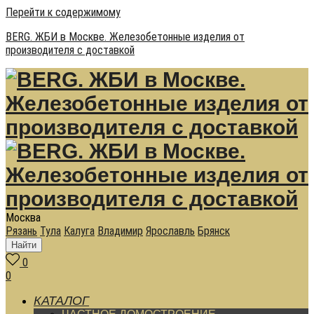
Перейти к содержимому
BERG. ЖБИ в Москве. Железобетонные изделия от
производителя с доставкой
Москва
Рязань
Тула
Калуга
Владимир
Ярославль
Брянск
Найти
0
0
КАТАЛОГ