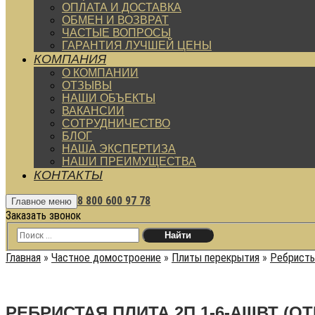
ОПЛАТА И ДОСТАВКА
ОБМЕН И ВОЗВРАТ
ЧАСТЫЕ ВОПРОСЫ
ГАРАНТИЯ ЛУЧШЕЙ ЦЕНЫ
КОМПАНИЯ
О КОМПАНИИ
ОТЗЫВЫ
НАШИ ОБЪЕКТЫ
ВАКАНСИИ
СОТРУДНИЧЕСТВО
БЛОГ
НАША ЭКСПЕРТИЗА
НАШИ ПРЕИМУЩЕСТВА
КОНТАКТЫ
8 800 600 97 78
Главное меню
Заказать звонок
Главная
»
Частное домостроение
»
Плиты перекрытия
»
Ребристы
РЕБРИСТАЯ ПЛИТА 2П 1-6-АIIIВТ (ОТ