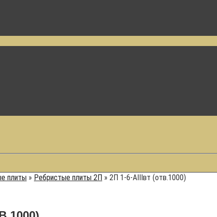
е плиты
»
Ребристые плиты 2П
»
2П 1-6-АIIIвт (отв.1000)
В.1000)