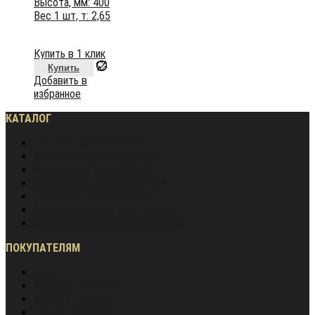
Высота, мм: 400
Вес 1 шт, т: 2,65
Купить в 1 клик
Купить
Добавить в
избранное
КАТАЛОГ
Частное домостроение
Монолитное строительство
Жилищное строительство
Инженерное строительство
Дорожное строительство
Промышленное строительство
Энергетическое строительство
ПОКУПАТЕЛЯМ
Акции
Оплата и доставка
Обмен и возврат
Частые вопросы