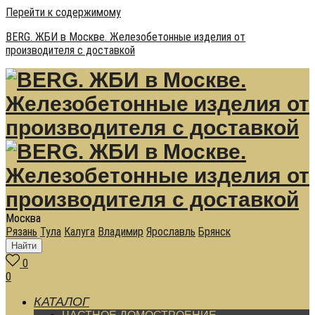
Перейти к содержимому
BERG. ЖБИ в Москве. Железобетонные изделия от
производителя с доставкой
Москва
Рязань
Тула
Калуга
Владимир
Ярославль
Брянск
Найти
0
0
КАТАЛОГ