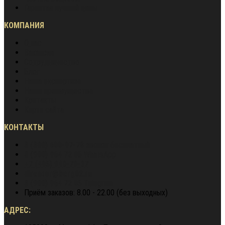
Гарантия лучшей цены
КОМПАНИЯ
О нас
Вакансии
Сотрудничество
Блог
Наша экспертиза
Наши преимущества
Контакты
Карта сайта
КОНТАКТЫ
8 (800) 600-97-78
звонок бесплатный
8 (900) 964 72 05
WhatsApp
+7 (495) 940-79-37
director@berg62.ru
8 (900) 964 72 05
Telegram
Приём заказов: 8.00 - 22.00 (без выходных)
АДРЕС: