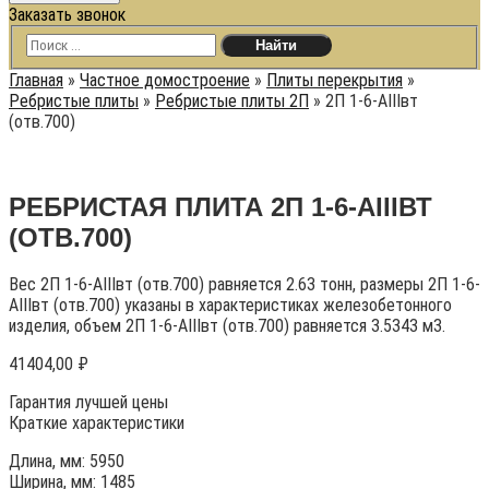
Заказать звонок
Главная
»
Частное домостроение
»
Плиты перекрытия
»
Ребристые плиты
»
Ребристые плиты 2П
»
2П 1-6-АIIIвт
(отв.700)
РЕБРИСТАЯ ПЛИТА 2П 1-6-АIIIВТ
(ОТВ.700)
Вес 2П 1-6-АIIIвт (отв.700) равняется 2.63 тонн, размеры 2П 1-6-
АIIIвт (отв.700) указаны в характеристиках железобетонного
изделия, объем 2П 1-6-АIIIвт (отв.700) равняется 3.5343 м3.
41404,00
₽
Гарантия лучшей цены
Краткие характеристики
Длина, мм: 5950
Ширина, мм: 1485