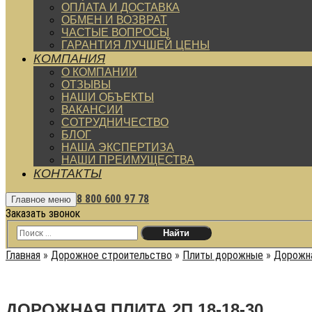
ОПЛАТА И ДОСТАВКА
ОБМЕН И ВОЗВРАТ
ЧАСТЫЕ ВОПРОСЫ
ГАРАНТИЯ ЛУЧШЕЙ ЦЕНЫ
КОМПАНИЯ
О КОМПАНИИ
ОТЗЫВЫ
НАШИ ОБЪЕКТЫ
ВАКАНСИИ
СОТРУДНИЧЕСТВО
БЛОГ
НАША ЭКСПЕРТИЗА
НАШИ ПРЕИМУЩЕСТВА
КОНТАКТЫ
8 800 600 97 78
Главное меню
Заказать звонок
Главная
»
Дорожное строительство
»
Плиты дорожные
»
Дорожна
ДОРОЖНАЯ ПЛИТА 2П 18-18-30