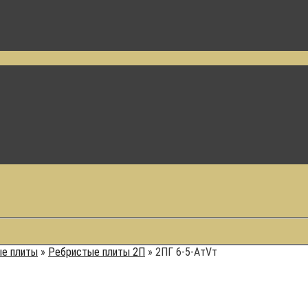
е плиты
»
Ребристые плиты 2П
»
2ПГ 6-5-АтVт