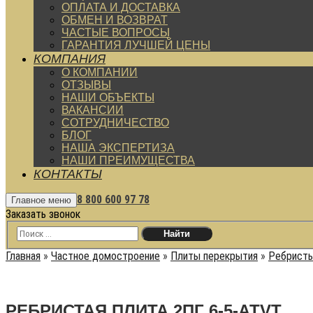
ОПЛАТА И ДОСТАВКА
ОБМЕН И ВОЗВРАТ
ЧАСТЫЕ ВОПРОСЫ
ГАРАНТИЯ ЛУЧШЕЙ ЦЕНЫ
КОМПАНИЯ
О КОМПАНИИ
ОТЗЫВЫ
НАШИ ОБЪЕКТЫ
ВАКАНСИИ
СОТРУДНИЧЕСТВО
БЛОГ
НАША ЭКСПЕРТИЗА
НАШИ ПРЕИМУЩЕСТВА
КОНТАКТЫ
8 800 600 97 78
Главное меню
Заказать звонок
Главная
»
Частное домостроение
»
Плиты перекрытия
»
Ребристы
РЕБРИСТАЯ ПЛИТА 2ПГ 6-5-АТVТ