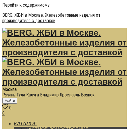
Перейти к содержимому
BERG. ЖБИ в Москве. Железобетонные изделия от
производителя с доставкой
Москва
Рязань
Тула
Калуга
Владимир
Ярославль
Брянск
Найти
0
0
КАТАЛОГ