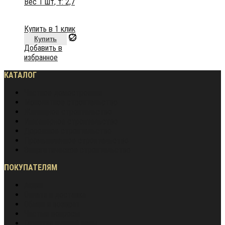
Вес 1 шт, т: 2,7
Купить в 1 клик
Купить
Добавить в
избранное
КАТАЛОГ
Частное домостроение
Монолитное строительство
Жилищное строительство
Инженерное строительство
Дорожное строительство
Промышленное строительство
Энергетическое строительство
ПОКУПАТЕЛЯМ
Акции
Оплата и доставка
Обмен и возврат
Частые вопросы
Гарантия лучшей цены