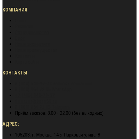
КОМПАНИЯ
О нас
Вакансии
Сотрудничество
Блог
Наша экспертиза
Наши преимущества
Контакты
Карта сайта
КОНТАКТЫ
8 (800) 600-97-78
звонок бесплатный
8 (900) 964 72 05
WhatsApp
+7 (495) 940-79-37
director@berg62.ru
8 (900) 964 72 05
Telegram
Приём заказов: 8.00 - 22.00 (без выходных)
АДРЕС:
105203, г. Москва, 14-я Парковая улица, 8