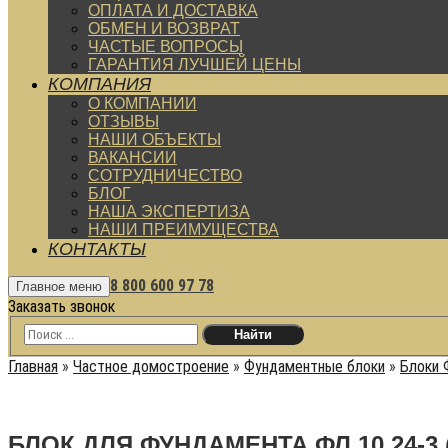
ОПЛАТА И ДОСТАВКА
ОБМЕН И ВОЗВРАТ
ЧАСТЫЕ ВОПРОСЫ
ГАРАНТИЯ ЛУЧШЕЙ ЦЕНЫ
КОМПАНИЯ
О КОМПАНИИ
ОТЗЫВЫ
НАШИ ОБЪЕКТЫ
ВАКАНСИИ
СОТРУДНИЧЕСТВО
БЛОГ
НАША ЭКСПЕРТИЗА
НАШИ ПРЕИМУЩЕСТВА
КОНТАКТЫ
8 800 600 97 78
Главное меню
Заказать звонок
Главная
»
Частное домостроение
»
Фундаментные блоки
»
Блоки 
БЛОК ДЛЯ ФУНДАМЕНТА ФЛ 10.24-3 