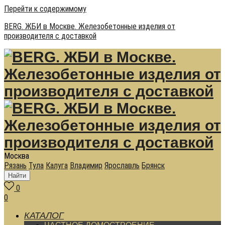
Перейти к содержимому
BERG. ЖБИ в Москве. Железобетонные изделия от
производителя с доставкой
Москва
Рязань
Тула
Калуга
Владимир
Ярославль
Брянск
Найти
0
0
КАТАЛОГ