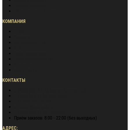
Обмен и возврат
Частые вопросы
Гарантия лучшей цены
КОМПАНИЯ
О нас
Вакансии
Сотрудничество
Блог
Наша экспертиза
Наши преимущества
Контакты
Карта сайта
КОНТАКТЫ
8 (800) 600-97-78
звонок бесплатный
8 (900) 964 72 05
WhatsApp
+7 (495) 940-79-37
director@berg62.ru
8 (900) 964 72 05
Telegram
Приём заказов: 8.00 - 22.00 (без выходных)
АДРЕС: