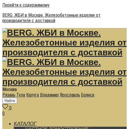
Перейти к содержимому
BERG. ЖБИ в Москве. Железобетонные изделия от
производителя с доставкой
Москва
Рязань
Тула
Калуга
Владимир
Ярославль
Брянск
Найти
0
0
КАТАЛОГ