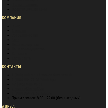
Обмен и возврат
Частые вопросы
Гарантия лучшей цены
КОМПАНИЯ
О нас
Вакансии
Сотрудничество
Блог
Наша экспертиза
Наши преимущества
Контакты
Карта сайта
КОНТАКТЫ
8 (800) 600-97-78
звонок бесплатный
8 (900) 964 72 05
WhatsApp
+7 (495) 940-79-37
director@berg62.ru
8 (900) 964 72 05
Telegram
Приём заказов: 8.00 - 22.00 (без выходных)
АДРЕС: