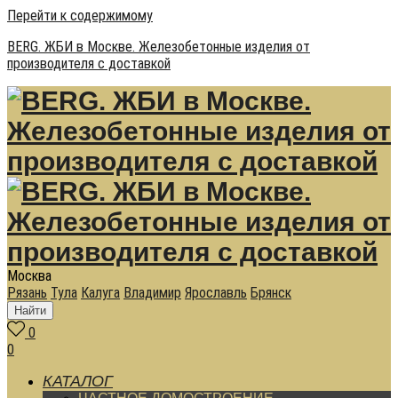
Перейти к содержимому
BERG. ЖБИ в Москве. Железобетонные изделия от
производителя с доставкой
Москва
Рязань
Тула
Калуга
Владимир
Ярославль
Брянск
Найти
0
0
КАТАЛОГ