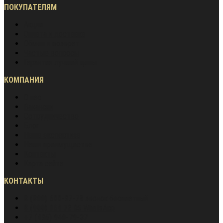
ПОКУПАТЕЛЯМ
Акции
Оплата и доставка
Обмен и возврат
Частые вопросы
Гарантия лучшей цены
КОМПАНИЯ
О нас
Вакансии
Сотрудничество
Блог
Наша экспертиза
Наши преимущества
Контакты
Карта сайта
КОНТАКТЫ
8 (800) 600-97-78
звонок бесплатный
8 (900) 964 72 05
WhatsApp
+7 (495) 940-79-37