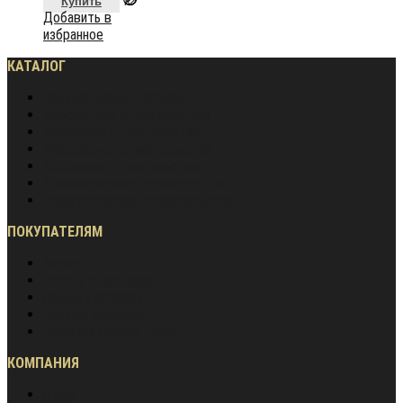
Купить
Добавить в
избранное
КАТАЛОГ
Частное домостроение
Монолитное строительство
Жилищное строительство
Инженерное строительство
Дорожное строительство
Промышленное строительство
Энергетическое строительство
ПОКУПАТЕЛЯМ
Акции
Оплата и доставка
Обмен и возврат
Частые вопросы
Гарантия лучшей цены
КОМПАНИЯ
О нас