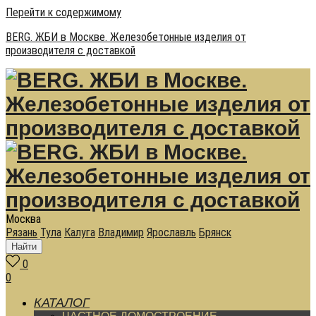
Перейти к содержимому
BERG. ЖБИ в Москве. Железобетонные изделия от
производителя с доставкой
Москва
Рязань
Тула
Калуга
Владимир
Ярославль
Брянск
Найти
0
0
КАТАЛОГ