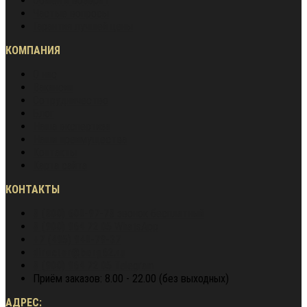
Обмен и возврат
Частые вопросы
Гарантия лучшей цены
КОМПАНИЯ
О нас
Вакансии
Сотрудничество
Блог
Наша экспертиза
Наши преимущества
Контакты
Карта сайта
КОНТАКТЫ
8 (800) 600-97-78
звонок бесплатный
8 (900) 964 72 05
WhatsApp
+7 (495) 940-79-37
director@berg62.ru
8 (900) 964 72 05
Telegram
Приём заказов: 8.00 - 22.00 (без выходных)
АДРЕС: