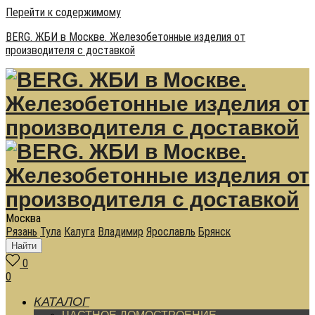
Перейти к содержимому
BERG. ЖБИ в Москве. Железобетонные изделия от
производителя с доставкой
Москва
Рязань
Тула
Калуга
Владимир
Ярославль
Брянск
Найти
0
0
КАТАЛОГ