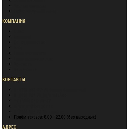
Обмен и возврат
Частые вопросы
Гарантия лучшей цены
КОМПАНИЯ
О нас
Вакансии
Сотрудничество
Блог
Наша экспертиза
Наши преимущества
Контакты
Карта сайта
КОНТАКТЫ
8 (800) 600-97-78
звонок бесплатный
8 (900) 964 72 05
WhatsApp
+7 (495) 940-79-37
director@berg62.ru
8 (900) 964 72 05
Telegram
Приём заказов: 8.00 - 22.00 (без выходных)
АДРЕС: