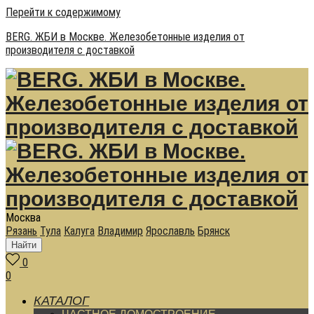
Перейти к содержимому
BERG. ЖБИ в Москве. Железобетонные изделия от
производителя с доставкой
Москва
Рязань
Тула
Калуга
Владимир
Ярославль
Брянск
Найти
0
0
КАТАЛОГ