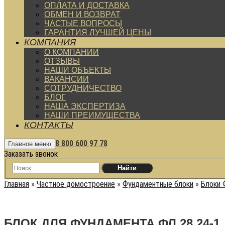
ОПЛАТА И ДОСТАВКА
ОБМЕН И ВОЗВРАТ
ЧАСТЫЕ ВОПРОСЫ
ГАРАНТИЯ ЛУЧШЕЙ ЦЕНЫ
КОМПАНИЯ
О КОМПАНИИ
ОТЗЫВЫ
НАШИ ОБЪЕКТЫ
ВАКАНСИИ
СОТРУДНИЧЕСТВО
БЛОГ
НАША ЭКСПЕРТИЗА
НАШИ ПРЕИМУЩЕСТВА
КОНТАКТЫ
8 800 600 97 78
Главное меню
Заказать звонок
Главная
»
Частное домостроение
»
Фундаментные блоки
»
Блоки 
БЛОК ДЛЯ ФУНДАМЕНТА ФЛ 28.24-1