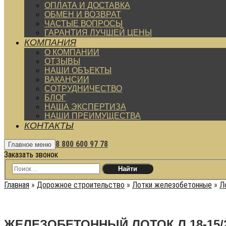
ОПЛАТА И ДОСТАВКА
ОБМЕН И ВОЗВРАТ
ЧАСТЫЕ ВОПРОСЫ
ГАРАНТИЯ ЛУЧШЕЙ ЦЕНЫ
КОМПАНИЯ
О КОМПАНИИ
ОТЗЫВЫ
НАШИ ОБЪЕКТЫ
ВАКАНСИИ
СОТРУДНИЧЕСТВО
БЛОГ
НАША ЭКСПЕРТИЗА
НАШИ ПРЕИМУЩЕСТВА
КОНТАКТЫ
8 800 600 97 78
Главное меню
Заказать звонок
Главная
»
Дорожное строительство
»
Лотки железобетонные
»
Л
ЖЕЛЕЗОБЕТОННЫЙ ЛОТОК Л 18-15/