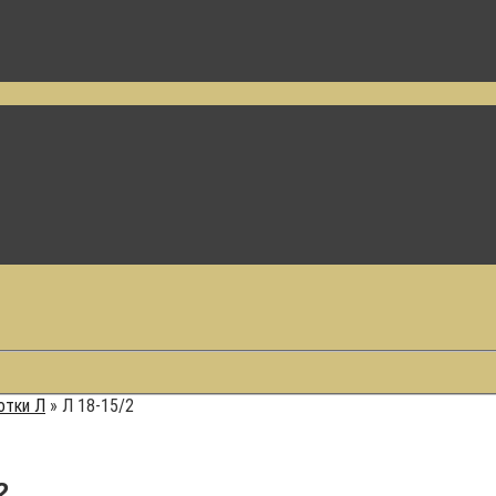
отки Л
»
Л 18-15/2
2