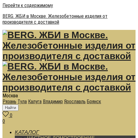
Перейти к содержимому
BERG. ЖБИ в Москве. Железобетонные изделия от
производителя с доставкой
Москва
Рязань
Тула
Калуга
Владимир
Ярославль
Брянск
Найти
0
0
КАТАЛОГ