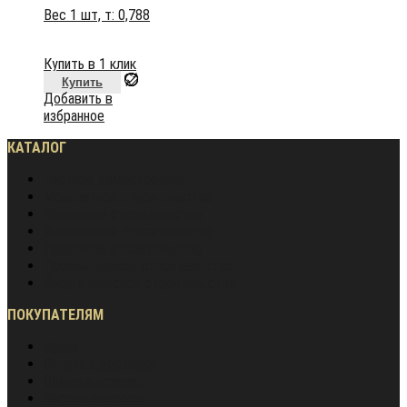
Вес 1 шт, т:
0,788
Купить в 1 клик
Купить
Добавить в
избранное
КАТАЛОГ
Частное домостроение
Монолитное строительство
Жилищное строительство
Инженерное строительство
Дорожное строительство
Промышленное строительство
Энергетическое строительство
ПОКУПАТЕЛЯМ
Акции
Оплата и доставка
Обмен и возврат
Частые вопросы