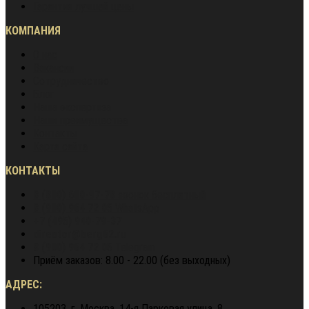
Гарантия лучшей цены
КОМПАНИЯ
О нас
Вакансии
Сотрудничество
Блог
Наша экспертиза
Наши преимущества
Контакты
Карта сайта
КОНТАКТЫ
8 (800) 600-97-78
звонок бесплатный
8 (900) 964 72 05
WhatsApp
+7 (495) 940-79-37
director@berg62.ru
8 (900) 964 72 05
Telegram
Приём заказов: 8.00 - 22.00 (без выходных)
АДРЕС:
105203, г. Москва, 14-я Парковая улица, 8