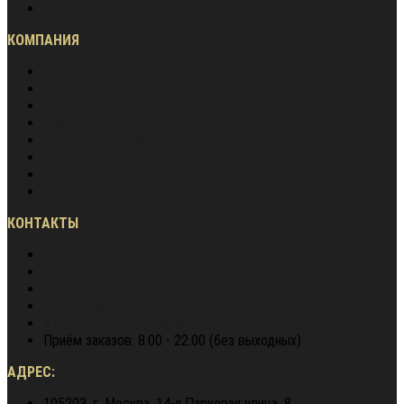
Гарантия лучшей цены
КОМПАНИЯ
О нас
Вакансии
Сотрудничество
Блог
Наша экспертиза
Наши преимущества
Контакты
Карта сайта
КОНТАКТЫ
8 (800) 600-97-78
звонок бесплатный
8 (900) 964 72 05
WhatsApp
+7 (495) 940-79-37
director@berg62.ru
8 (900) 964 72 05
Telegram
Приём заказов: 8.00 - 22.00 (без выходных)
АДРЕС:
105203, г. Москва, 14-я Парковая улица, 8