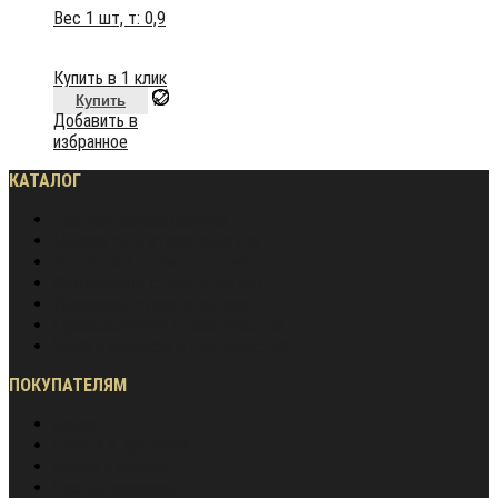
Вес 1 шт, т:
0,9
Купить в 1 клик
Купить
Добавить в
избранное
КАТАЛОГ
Частное домостроение
Монолитное строительство
Жилищное строительство
Инженерное строительство
Дорожное строительство
Промышленное строительство
Энергетическое строительство
ПОКУПАТЕЛЯМ
Акции
Оплата и доставка
Обмен и возврат
Частые вопросы