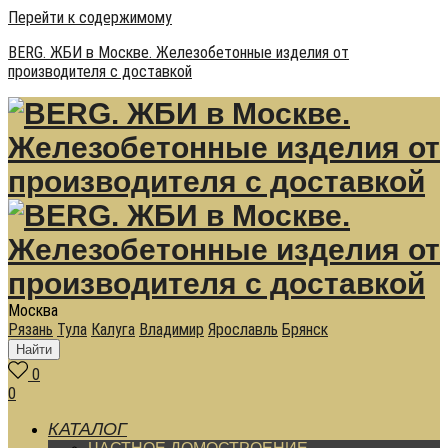
Перейти к содержимому
BERG. ЖБИ в Москве. Железобетонные изделия от
производителя с доставкой
Москва
Рязань
Тула
Калуга
Владимир
Ярославль
Брянск
Найти
0
0
КАТАЛОГ