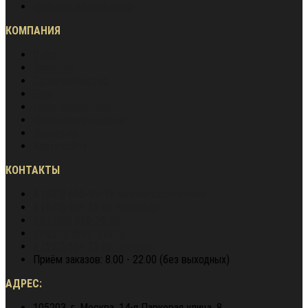
Гарантия лучшей цены
КОМПАНИЯ
О нас
Вакансии
Сотрудничество
Блог
Наша экспертиза
Наши преимущества
Контакты
Карта сайта
КОНТАКТЫ
8 (800) 600-97-78
звонок бесплатный
8 (900) 964 72 05
WhatsApp
+7 (495) 940-79-37
director@berg62.ru
8 (900) 964 72 05
Telegram
Приём заказов: 8.00 - 22.00 (без выходных)
АДРЕС:
105203, г. Москва, 14-я Парковая улица, 8