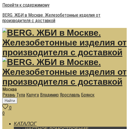
Перейти к содержимому
BERG. ЖБИ в Москве. Железобетонные изделия от
производителя с доставкой
Москва
Рязань
Тула
Калуга
Владимир
Ярославль
Брянск
Найти
0
0
КАТАЛОГ