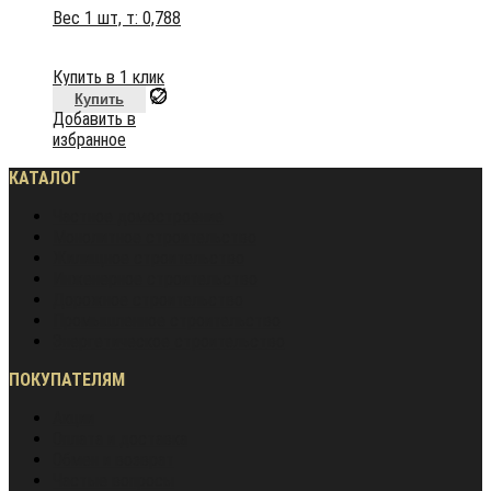
Вес 1 шт, т:
0,788
Купить в 1 клик
Купить
Добавить в
избранное
КАТАЛОГ
Частное домостроение
Монолитное строительство
Жилищное строительство
Инженерное строительство
Дорожное строительство
Промышленное строительство
Энергетическое строительство
ПОКУПАТЕЛЯМ
Акции
Оплата и доставка
Обмен и возврат
Частые вопросы