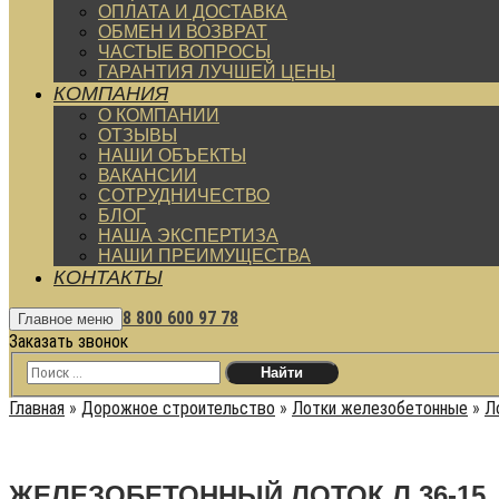
ОПЛАТА И ДОСТАВКА
ОБМЕН И ВОЗВРАТ
ЧАСТЫЕ ВОПРОСЫ
ГАРАНТИЯ ЛУЧШЕЙ ЦЕНЫ
КОМПАНИЯ
О КОМПАНИИ
ОТЗЫВЫ
НАШИ ОБЪЕКТЫ
ВАКАНСИИ
СОТРУДНИЧЕСТВО
БЛОГ
НАША ЭКСПЕРТИЗА
НАШИ ПРЕИМУЩЕСТВА
КОНТАКТЫ
8 800 600 97 78
Главное меню
Заказать звонок
Главная
»
Дорожное строительство
»
Лотки железобетонные
»
Л
ЖЕЛЕЗОБЕТОННЫЙ ЛОТОК Л 36-15