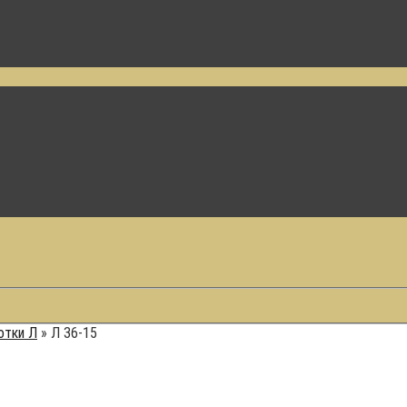
отки Л
»
Л 36-15