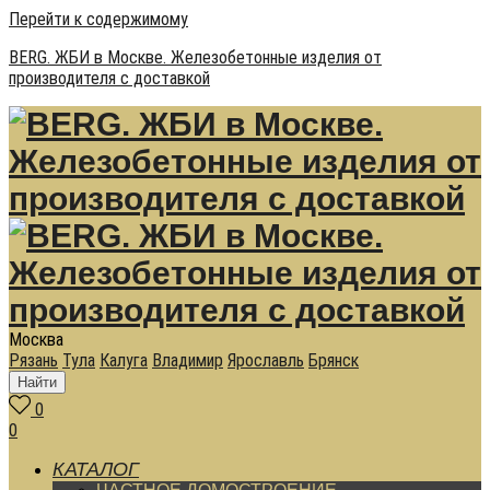
Перейти к содержимому
BERG. ЖБИ в Москве. Железобетонные изделия от
производителя с доставкой
Москва
Рязань
Тула
Калуга
Владимир
Ярославль
Брянск
Найти
0
0
КАТАЛОГ