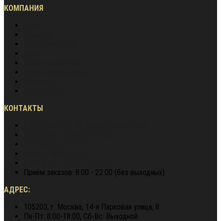
КОМПАНИЯ
О нас
Вакансии
Сотрудничество
Блог
Наша экспертиза
Наши преимущества
Контакты
Карта сайта
КОНТАКТЫ
8 (800) 600-97-78
звонок бесплатный
8 (900) 964 72 05
WhatsApp
+7 (495) 940-79-37
director@berg62.ru
8 (900) 964 72 05
Telegram
Приём заказов: 8.00 - 22.00 (без выходных)
АДРЕС:
105203, г. Москва, 14-я Парковая улица, 8
Пн-Пт: 8:00-18:00, Сб-Вс: Выходной