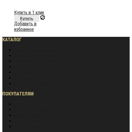
Купить в 1 клик
Купить
Добавить в
избранное
КАТАЛОГ
Частное домостроение
Монолитное строительство
Жилищное строительство
Инженерное строительство
Дорожное строительство
Промышленное строительство
Энергетическое строительство
ПОКУПАТЕЛЯМ
Акции
Оплата и доставка
Обмен и возврат
Частые вопросы
Гарантия лучшей цены