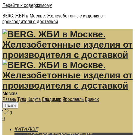
Перейти к содержимому
BERG. ЖБИ в Москве. Железобетонные изделия от
производителя с доставкой
Москва
Рязань
Тула
Калуга
Владимир
Ярославль
Брянск
Найти
0
0
КАТАЛОГ