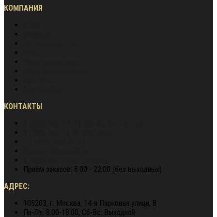
КОМПАНИЯ
О нас
Вакансии
Сотрудничество
Блог
Наша экспертиза
Наши преимущества
Контакты
Карта сайта
КОНТАКТЫ
8 (800) 600-97-78
звонок бесплатный
8 (900) 964 72 05
WhatsApp
+7 (495) 940-79-37
director@berg62.ru
8 (900) 964 72 05
Telegram
Приём заказов: 8.00 - 22.00 (без выходных)
АДРЕС:
105203, г. Москва, 14-я Парковая улица, 8
Пн-Пт: 8:00-18:00, Сб-Вс: Выходной