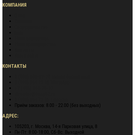
КОМПАНИЯ
О нас
Вакансии
Сотрудничество
Блог
Наша экспертиза
Наши преимущества
Контакты
Карта сайта
КОНТАКТЫ
8 (800) 600-97-78
звонок бесплатный
8 (900) 964 72 05
WhatsApp
+7 (495) 940-79-37
director@berg62.ru
8 (900) 964 72 05
Telegram
Приём заказов: 8.00 - 22.00 (без выходных)
АДРЕС:
105203, г. Москва, 14-я Парковая улица, 8
Пн-Пт: 8:00-18:00, Сб-Вс: Выходной