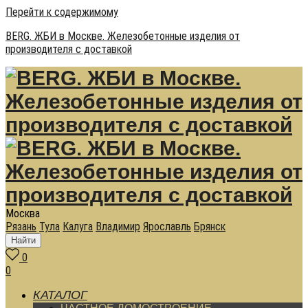
Перейти к содержимому
BERG. ЖБИ в Москве. Железобетонные изделия от
производителя с доставкой
Москва
Рязань
Тула
Калуга
Владимир
Ярославль
Брянск
Найти
0
0
КАТАЛОГ