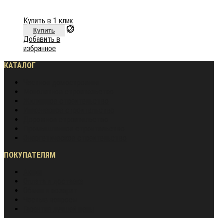
Купить в 1 клик
Купить
Добавить в
избранное
КАТАЛОГ
Частное домостроение
Монолитное строительство
Жилищное строительство
Инженерное строительство
Дорожное строительство
Промышленное строительство
Энергетическое строительство
ПОКУПАТЕЛЯМ
Акции
Оплата и доставка
Обмен и возврат
Частые вопросы
Гарантия лучшей цены