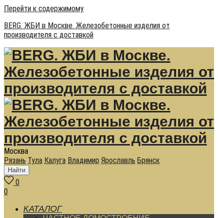
Перейти к содержимому
BERG. ЖБИ в Москве. Железобетонные изделия от
производителя с доставкой
Москва
Рязань
Тула
Калуга
Владимир
Ярославль
Брянск
Найти
0
0
КАТАЛОГ