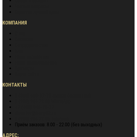
Обмен и возврат
Частые вопросы
Гарантия лучшей цены
КОМПАНИЯ
О нас
Вакансии
Сотрудничество
Блог
Наша экспертиза
Наши преимущества
Контакты
Карта сайта
КОНТАКТЫ
8 (800) 600-97-78
звонок бесплатный
8 (900) 964 72 05
WhatsApp
+7 (495) 940-79-37
director@berg62.ru
8 (900) 964 72 05
Telegram
Приём заказов: 8.00 - 22.00 (без выходных)
АДРЕС: