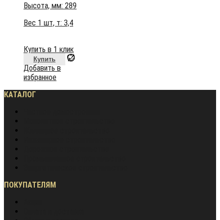
Высота, мм:
289
Вес 1 шт, т:
3,4
Купить в 1 клик
Купить
Добавить в
избранное
КАТАЛОГ
Частное домостроение
Монолитное строительство
Жилищное строительство
Инженерное строительство
Дорожное строительство
Промышленное строительство
Энергетическое строительство
ПОКУПАТЕЛЯМ
Акции
Оплата и доставка