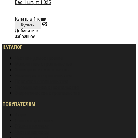
Вес 1 шт, т:
1.325
Купить в 1 клик
Купить
Добавить в
избранное
КАТАЛОГ
Частное домостроение
Монолитное строительство
Жилищное строительство
Инженерное строительство
Дорожное строительство
Промышленное строительство
Энергетическое строительство
ПОКУПАТЕЛЯМ
Акции
Оплата и доставка
Обмен и возврат
Частые вопросы