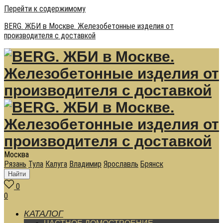
Перейти к содержимому
BERG. ЖБИ в Москве. Железобетонные изделия от
производителя с доставкой
Москва
Рязань
Тула
Калуга
Владимир
Ярославль
Брянск
Найти
0
0
КАТАЛОГ