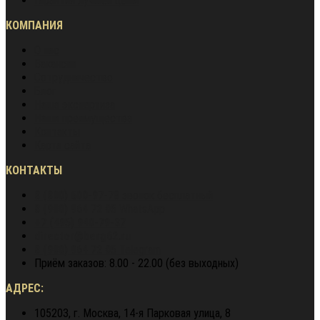
Гарантия лучшей цены
КОМПАНИЯ
О нас
Вакансии
Сотрудничество
Блог
Наша экспертиза
Наши преимущества
Контакты
Карта сайта
КОНТАКТЫ
8 (800) 600-97-78
звонок бесплатный
8 (900) 964 72 05
WhatsApp
+7 (495) 940-79-37
director@berg62.ru
8 (900) 964 72 05
Telegram
Приём заказов: 8.00 - 22.00 (без выходных)
АДРЕС:
105203, г. Москва, 14-я Парковая улица, 8