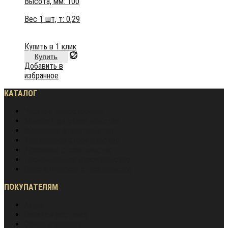
Высота, мм:
100
Вес 1 шт, т:
0,29
Купить в 1 клик
Купить
Добавить в
избранное
КАТАЛОГ
Частное домостроение
Монолитное строительство
Жилищное строительство
Инженерное строительство
Дорожное строительство
Промышленное строительство
Энергетическое строительство
ПОКУПАТЕЛЯМ
Акции
Оплата и доставка
Обмен и возврат