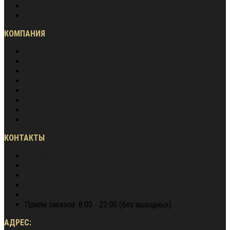
Частые вопросы
Гарантия лучшей цены
КОМПАНИЯ
О нас
Вакансии
Сотрудничество
Блог
Наша экспертиза
Наши преимущества
Контакты
Карта сайта
КОНТАКТЫ
8 (800) 600-97-78
звонок бесплатный
8 (900) 964 72 05
WhatsApp
+7 (495) 940-79-37
director@berg62.ru
8 (900) 964 72 05
Telegram
Приём заказов: 8.00 - 22.00 (без выходных)
АДРЕС: