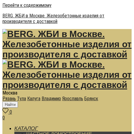
Перейти к содержимому
BERG. ЖБИ в Москве. Железобетонные изделия от
производителя с доставкой
Москва
Рязань
Тула
Калуга
Владимир
Ярославль
Брянск
Найти
0
0
КАТАЛОГ