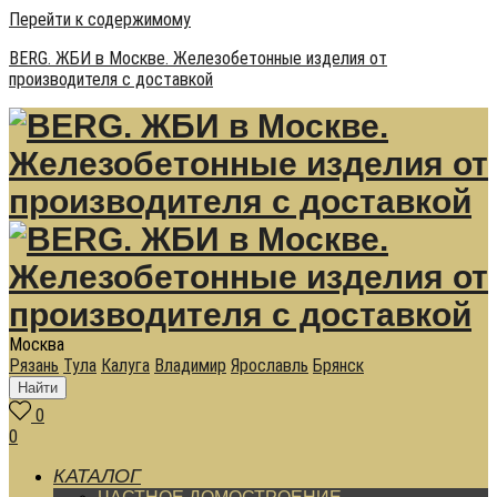
Перейти к содержимому
BERG. ЖБИ в Москве. Железобетонные изделия от
производителя с доставкой
Москва
Рязань
Тула
Калуга
Владимир
Ярославль
Брянск
Найти
0
0
КАТАЛОГ