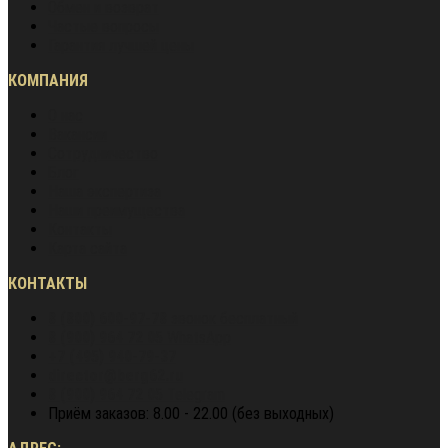
Обмен и возврат
Частые вопросы
Гарантия лучшей цены
КОМПАНИЯ
О нас
Вакансии
Сотрудничество
Блог
Наша экспертиза
Наши преимущества
Контакты
Карта сайта
КОНТАКТЫ
8 (800) 600-97-78
звонок бесплатный
8 (900) 964 72 05
WhatsApp
+7 (495) 940-79-37
director@berg62.ru
8 (900) 964 72 05
Telegram
Приём заказов: 8.00 - 22.00 (без выходных)