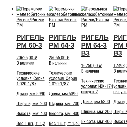
Ригели
/
Ригели
Ригели
/
Ригели
Ригели
/
Ригели
Ригели
РМ
РМ
РМ
РМ
РИГЕЛЬ
РИГЕЛЬ
РИГЕЛЬ
РИ
РМ 60-3
РМ 64-3
РМ 64-3
РМ 
В3
В3
20626,00
₽
25065,00
₽
В наличии
В наличии
16750,00
₽
17498,
В наличии
В нали
Технические
Технические
условия:
Серия
условия:
Серия
Технические
Технич
1.020-1/87
1.020-1/87
условия:
ИЖ-174
услови
выпуск 2
выпуск
Длина, мм:5990
Длина, мм:6390
Длина, мм:6390
Длина,
Ширина, мм: 200
Ширина, мм: 200
Ширина, мм: 200
Ширина
Высота, мм:
400
Высота, мм:
400
Высота, мм:
400
Высота
Вес 1 шт, т:
1,2
Вес 1 шт, т:
1,46