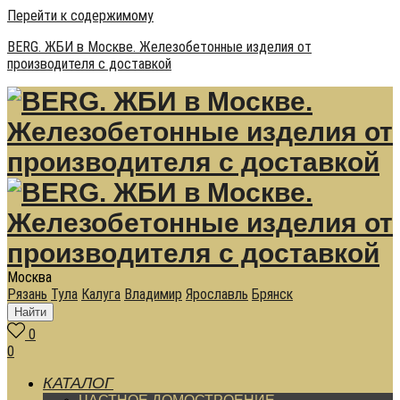
Перейти к содержимому
BERG. ЖБИ в Москве. Железобетонные изделия от
производителя с доставкой
Москва
Рязань
Тула
Калуга
Владимир
Ярославль
Брянск
Найти
0
0
КАТАЛОГ