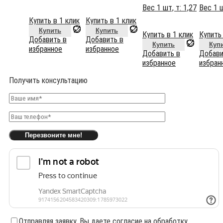
Вес 1 шт, т:
1,27
Вес 1 ш
Купить в 1 клик
Купить в 1 клик
Купить
Купить
Купить в 1 клик
Купить 
Добавить в
Добавить в
Купить
Куп
избранное
избранное
Добавить в
Добави
избранное
избран
Получить консультацию
Отправляя заявку, Вы даете согласие на обработку