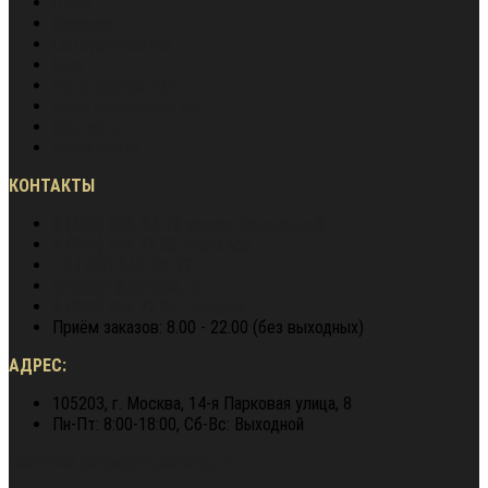
О нас
Вакансии
Сотрудничество
Блог
Наша экспертиза
Наши преимущества
Контакты
Карта сайта
КОНТАКТЫ
8 (800) 600-97-78
звонок бесплатный
8 (900) 964 72 05
WhatsApp
+7 (495) 940-79-37
director@berg62.ru
8 (900) 964 72 05
Telegram
Приём заказов: 8.00 - 22.00 (без выходных)
АДРЕС:
105203, г. Москва, 14-я Парковая улица, 8
Пн-Пт: 8:00-18:00, Сб-Вс: Выходной
Политика конфиденциальности