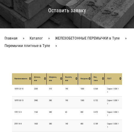
Оставить заявку
Главная
»
Каталог
»
ЖЕЛЕЗОБЕТОННЫЕ ПЕРEМЫЧКИ в Туле
»
Перемычки плитные в Туле
»
Длина,
Ширина,
Высота,
Вес,
Наименование
Нагрузка
ГОСТ
мм
мм
мм
тонн
10ПП-23-10
2330
510
190
1000
0.564
Серия 1.038.1-
1
10ПП-30-13
2980
380
190
1300
0.722
Серия 1.038.1-
1
1ПП-12-3
1160
380
65
300
0.072
Серия 1.038.1-
1
2ПП-14-4
1420
380
140
400
0.189
Серия 1.038.1-
1