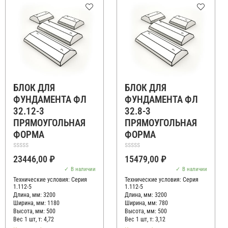
БЛОК ДЛЯ
БЛОК ДЛЯ
ФУНДАМЕНТА ФЛ
ФУНДАМЕНТА ФЛ
32.12-3
32.8-3
ПРЯМОУГОЛЬНАЯ
ПРЯМОУГОЛЬНАЯ
ФОРМА
ФОРМА
Оценка
Оценка
23446,00
₽
15479,00
₽
0
0
из
из
В наличии
В наличии
5
5
Технические условия:
Серия
Технические условия:
Серия
1.112-5
1.112-5
Длина, мм: 3200
Длина, мм: 3200
Ширина, мм: 1180
Ширина, мм: 780
Высота, мм:
500
Высота, мм:
500
Вес 1 шт, т:
4,72
Вес 1 шт, т:
3,12