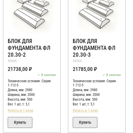
БЛОК ДЛЯ
БЛОК ДЛЯ
ФУНДАМЕНТА ФЛ
ФУНДАМЕНТА ФЛ
20.30-2
20.30-3
Оценка
Оценка
21738,00
₽
21785,00
₽
0
0
из
из
В наличии
В наличии
5
5
Технические условия:
Серия
Технические условия:
Серия
1.112-5
1.112-5
Длина, мм: 2980
Длина, мм: 2980
Ширина, мм: 2000
Ширина, мм: 2000
Высота, мм:
500
Высота, мм:
500
Вес 1 шт, т:
5,1
Вес 1 шт, т:
5,1
Купить в 1 клик
Купить в 1 клик
Купить
Купить