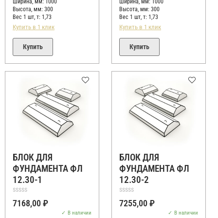
Ширина, мм: 1000
Ширина, мм: 1000
Высота, мм:
300
Высота, мм:
300
Вес 1 шт, т:
1,73
Вес 1 шт, т:
1,73
Купить в 1 клик
Купить в 1 клик
Купить
Купить
БЛОК ДЛЯ
БЛОК ДЛЯ
ФУНДАМЕНТА ФЛ
ФУНДАМЕНТА ФЛ
12.30-1
12.30-2
Оценка
Оценка
7168,00
₽
7255,00
₽
0
0
из
из
В наличии
В наличии