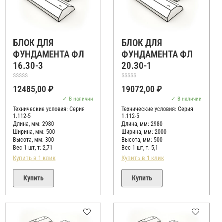
БЛОК ДЛЯ
БЛОК ДЛЯ
ФУНДАМЕНТА ФЛ
ФУНДАМЕНТА ФЛ
16.30-3
20.30-1
Оценка
Оценка
12485,00
₽
19072,00
₽
0
0
из
из
В наличии
В наличии
5
5
Технические условия:
Серия
Технические условия:
Серия
1.112-5
1.112-5
Длина, мм: 2980
Длина, мм: 2980
Ширина, мм: 500
Ширина, мм: 2000
Высота, мм:
300
Высота, мм:
500
Вес 1 шт, т:
2,71
Вес 1 шт, т:
5,1
Купить в 1 клик
Купить в 1 клик
Купить
Купить