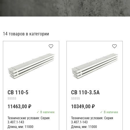
14 товаров в категории
СВ 110-5
СВ 110-3.5А
Оценка
Оценка
11463,00
₽
10349,00
₽
0
0
из
из
В наличии
В наличии
5
5
Технические условия:
Серия
Технические условия:
Серия
3.407.1-143
3.407.1-143
Длина, мм: 11000
Длина, мм: 11000