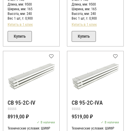
Длина, мм: 9500
Длина, мм: 9500
Ширина, мм: 165
Ширина, мм: 165
Высота, мм:
240
Высота, мм:
240
Вес 1 шт, т:
0,900
Вес 1 шт, т:
0,900
Купить в 1 клик
Купить в 1 клик
Купить
Купить
СВ 95-2C-IV
СВ 95-2C-IVА
Оценка
Оценка
8919,00
₽
9519,00
₽
0
0
из
из
В наличии
В наличии
5
5
Технические условия:
ШИФР
Технические условия:
ШИФР