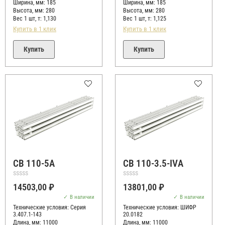
Ширина, мм: 185
Ширина, мм: 185
Высота, мм:
280
Высота, мм:
280
Вес 1 шт, т:
1,130
Вес 1 шт, т:
1,125
Купить в 1 клик
Купить в 1 клик
Купить
Купить
СВ 110-5А
СВ 110-3.5-IVА
Оценка
Оценка
14503,00
₽
13801,00
₽
0
0
из
из
В наличии
В наличии
5
5
Технические условия:
Серия
Технические условия:
ШИФР
3.407.1-143
20.0182
Длина, мм: 11000
Длина, мм: 11000