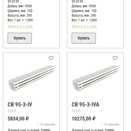
20.0139
20.0139
Длина, мм: 9500
Длина, мм: 9500
Ширина, мм: 150
Ширина, мм: 150
Высота, мм:
240
Высота, мм:
240
Вес 1 шт, т:
1,000
Вес 1 шт, т:
1,000
Купить в 1 клик
Купить в 1 клик
Купить
Купить
СВ 95-3-IV
СВ 95-3-IVA
Оценка
Оценка
5834,00
₽
10275,00
₽
0
0
из
из
В наличии
В наличии
5
5
Технические условия:
ШИФР
Технические условия:
ШИФР