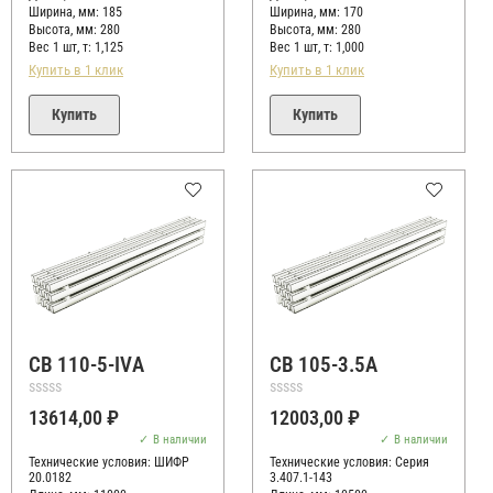
Ширина, мм: 185
Ширина, мм: 170
Высота, мм:
280
Высота, мм:
280
Вес 1 шт, т:
1,125
Вес 1 шт, т:
1,000
Купить в 1 клик
Купить в 1 клик
Купить
Купить
СВ 110-5-IVА
СВ 105-3.5А
Оценка
Оценка
13614,00
₽
12003,00
₽
0
0
из
из
В наличии
В наличии
5
5
Технические условия:
ШИФР
Технические условия:
Серия
20.0182
3.407.1-143