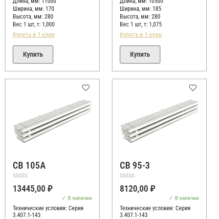
Длина, мм: 11000
Длина, мм: 10500
Ширина, мм: 170
Ширина, мм: 185
Высота, мм:
280
Высота, мм:
280
Вес 1 шт, т:
1,000
Вес 1 шт, т:
1,075
Купить в 1 клик
Купить в 1 клик
Купить
Купить
СВ 105А
СВ 95-3
Оценка
Оценка
13445,00
₽
8120,00
₽
0
0
из
из
В наличии
В наличии
5
5
Технические условия:
Серия
Технические условия:
Серия
3.407.1-143
3.407.1-143