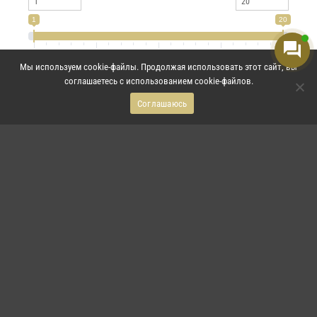
1
20
1
6
11
15
20
Мы используем cookie-файлы. Продолжая использовать этот сайт, вы
Применить
соглашаетесь с использованием cookie-файлов.
Соглашаюсь
ФУНДАМЕНТНЫЕ БЛОКИ
ЛЕСТНИЧНЫЕ МАРШИ
ПЛИТЫ ПЕРЕКРЫТИЯ
ЖЕЛЕЗОБЕТОННЫЕ ПЕРEМЫЧКИ