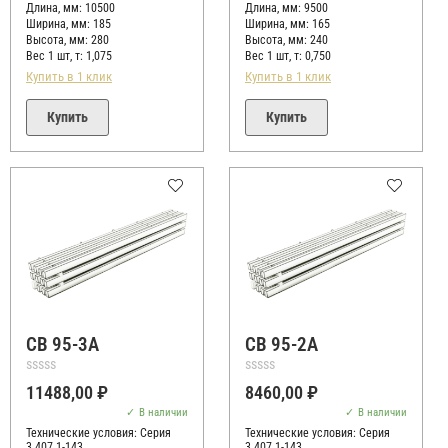
Длина, мм: 10500
Длина, мм: 9500
Ширина, мм: 185
Ширина, мм: 165
Высота, мм:
280
Высота, мм:
240
Вес 1 шт, т:
1,075
Вес 1 шт, т:
0,750
Купить в 1 клик
Купить в 1 клик
Купить
Купить
СВ 95-3А
СВ 95-2А
Оценка
Оценка
11488,00
₽
8460,00
₽
0
0
из
из
В наличии
В наличии
5
5
Технические условия:
Серия
Технические условия:
Серия
3.407.1-143
3.407.1-143