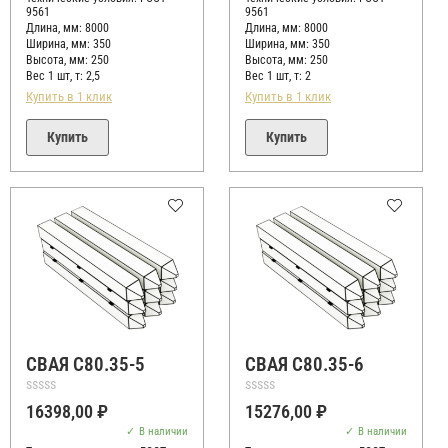
9561
9561
Длина, мм: 8000
Длина, мм: 8000
Ширина, мм: 350
Ширина, мм: 350
Высота, мм:
250
Высота, мм:
250
Вес 1 шт, т:
2,5
Вес 1 шт, т:
2
Купить в 1 клик
Купить в 1 клик
Купить
Купить
СВАЯ С80.35-5
СВАЯ С80.35-6
Оценка
Оценка
16398,00
₽
15276,00
₽
0
0
из
из
В наличии
В наличии
5
5