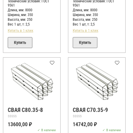
Технические условия:
ГОСТ
Технические условия:
ГОСТ
9561
9561
Длина, мм: 8000
Длина, мм: 8000
Ширина, мм: 350
Ширина, мм: 350
Высота, мм:
250
Высота, мм:
250
Вес 1 шт, т:
2,5
Вес 1 шт, т:
2,5
Купить в 1 клик
Купить в 1 клик
Купить
Купить
СВАЯ С80.35-8
СВАЯ С70.35-9
Оценка
Оценка
13600,00
₽
14742,00
₽
0
0
из
из
В наличии
В наличии