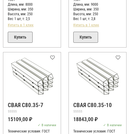
Длина, мм: 8000
Длина, мм: 9000
Ширина, мм: 350
Ширина, мм: 350
Высота, мм:
250
Высота, мм:
250
Вес 1 шт, т:
2,5
Вес 1 шт, т:
2,8
Купить в 1 клик
Купить в 1 клик
Купить
Купить
СВАЯ С80.35-7
СВАЯ С80.35-10
Оценка
Оценка
15109,00
₽
18843,00
₽
0
0
из
из
В наличии
В наличии
5
5
Технические условия:
ГОСТ
Технические условия:
ГОСТ