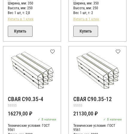
Ширина, мм: 350
Ширина, мм: 350
Высота, мм:
250
Высота, мм:
250
Вес 1 шт, т:
2,8
Вес 1 шт, т:
2
Купить в 1 клик
Купить в 1 клик
Купить
Купить
СВАЯ С90.35-4
СВАЯ С90.35-12
Оценка
Оценка
16279,00
₽
21130,00
₽
0
0
из
из
В наличии
В наличии
5
5
Технические условия:
ГОСТ
Технические условия:
ГОСТ
9561
9561