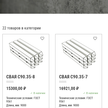
22 товаров в категории
СВАЯ С90.35-8
СВАЯ С90.35-7
Оценка
Оценка
15300,00
₽
16921,00
₽
0
0
из
из
В наличии
В наличии
5
5
Технические условия:
ГОСТ
Технические условия:
ГОСТ
9561
9561
Длина, мм: 9000
Длина, мм: 9000