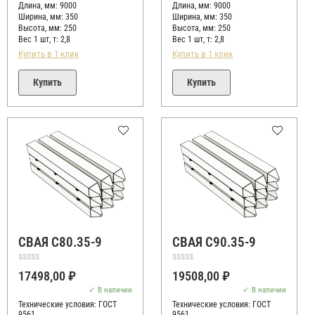
Длина, мм: 9000
Длина, мм: 9000
Ширина, мм: 350
Ширина, мм: 350
Высота, мм:
250
Высота, мм:
250
Вес 1 шт, т:
2,8
Вес 1 шт, т:
2,8
Купить в 1 клик
Купить в 1 клик
Купить
Купить
СВАЯ С80.35-9
СВАЯ С90.35-9
Оценка
Оценка
17498,00
₽
19508,00
₽
0
0
из
из
В наличии
В наличии
5
5
Технические условия:
ГОСТ
Технические условия:
ГОСТ
9561
9561