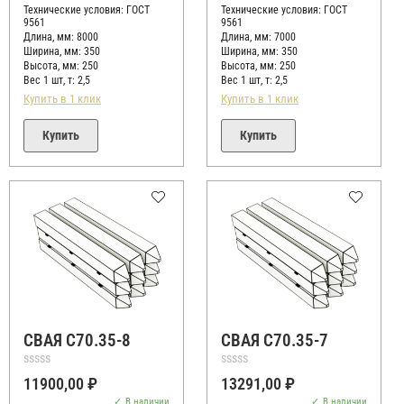
5
5
Технические условия:
ГОСТ
Технические условия:
ГОСТ
9561
9561
Длина, мм: 8000
Длина, мм: 7000
Ширина, мм: 350
Ширина, мм: 350
Высота, мм:
250
Высота, мм:
250
Вес 1 шт, т:
2,5
Вес 1 шт, т:
2,5
Купить в 1 клик
Купить в 1 клик
Купить
Купить
СВАЯ С70.35-8
СВАЯ С70.35-7
Оценка
Оценка
11900,00
₽
13291,00
₽
0
0
из
из
В наличии
В наличии