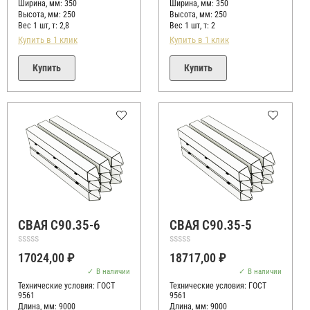
Ширина, мм: 350
Ширина, мм: 350
Высота, мм:
250
Высота, мм:
250
Вес 1 шт, т:
2,8
Вес 1 шт, т:
2
Купить в 1 клик
Купить в 1 клик
Купить
Купить
СВАЯ С90.35-6
СВАЯ С90.35-5
Оценка
Оценка
17024,00
₽
18717,00
₽
0
0
из
из
В наличии
В наличии
5
5
Технические условия:
ГОСТ
Технические условия:
ГОСТ
9561
9561
Длина, мм: 9000
Длина, мм: 9000