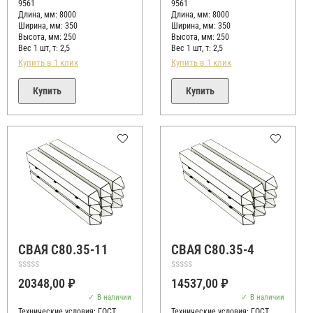
9561
9561
Длина, мм: 8000
Длина, мм: 8000
Ширина, мм: 350
Ширина, мм: 350
Высота, мм:
250
Высота, мм:
250
Вес 1 шт, т:
2,5
Вес 1 шт, т:
2,5
Купить в 1 клик
Купить в 1 клик
Купить
Купить
СВАЯ С80.35-11
СВАЯ С80.35-4
Оценка
Оценка
20348,00
₽
14537,00
₽
0
0
из
из
В наличии
В наличии
5
5
Технические условия:
ГОСТ
Технические условия:
ГОСТ