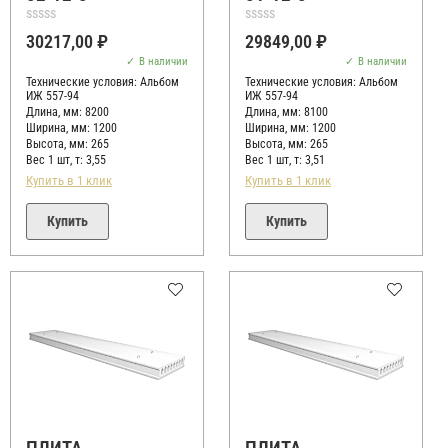
Оценка
Оценка
30217,00
₽
29849,00
₽
0
0
из
из
В наличии
В наличии
5
5
Технические условия:
Альбом
Технические условия:
Альбом
ИЖ 557-94
ИЖ 557-94
Длина, мм: 8200
Длина, мм: 8100
Ширина, мм: 1200
Ширина, мм: 1200
Высота, мм:
265
Высота, мм:
265
Вес 1 шт, т:
3,55
Вес 1 шт, т:
3,51
Купить в 1 клик
Купить в 1 клик
Купить
Купить