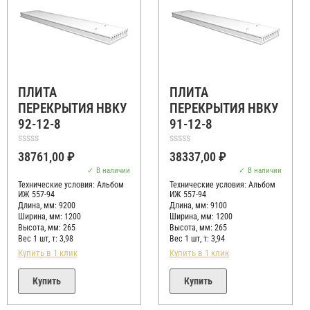
ПЛИТА
ПЛИТА
ПЕРЕКРЫТИЯ НВКУ
ПЕРЕКРЫТИЯ НВКУ
92-12-8
91-12-8
Оценка
Оценка
38761,00
₽
38337,00
₽
0
0
из
из
В наличии
В наличии
5
5
Технические условия:
Альбом
Технические условия:
Альбом
ИЖ 557-94
ИЖ 557-94
Длина, мм: 9200
Длина, мм: 9100
Ширина, мм: 1200
Ширина, мм: 1200
Высота, мм:
265
Высота, мм:
265
Вес 1 шт, т:
3,98
Вес 1 шт, т:
3,94
Купить в 1 клик
Купить в 1 клик
Купить
Купить