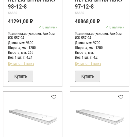
98-12-8
97-12-8
Оценка
Оценка
41291,00
₽
40868,00
₽
0
0
из
из
В наличии
В наличии
5
5
Технические условия:
Альбом
Технические условия:
Альбом
ИЖ 557-94
ИЖ 557-94
Длина, мм: 9800
Длина, мм: 9700
Ширина, мм: 1200
Ширина, мм: 1200
Высота, мм:
265
Высота, мм:
Вес 1 шт, т:
4,24
Вес 1 шт, т:
4,2
Купить в 1 клик
Купить в 1 клик
Купить
Купить