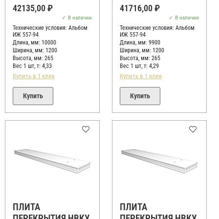
Оценка
Оценка
42135,00
₽
41716,00
₽
0
0
из
из
В наличии
В наличии
5
5
Технические условия:
Альбом
Технические условия:
Альбом
ИЖ 557-94
ИЖ 557-94
Длина, мм: 10000
Длина, мм: 9900
Ширина, мм: 1200
Ширина, мм: 1200
Высота, мм:
265
Высота, мм:
265
Вес 1 шт, т:
4,33
Вес 1 шт, т:
4,29
Купить в 1 клик
Купить в 1 клик
Купить
Купить
ПЛИТА
ПЛИТА
ПЕРЕКРЫТИЯ НВКУ
ПЕРЕКРЫТИЯ НВКУ