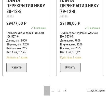
ПЛИТА
ПЛИТА
ПЕРЕКРЫТИЯ НВКУ
ПЕРЕКРЫТИЯ НВКУ
80-12-8
79-12-8
Оценка
Оценка
29477,00
₽
29108,00
₽
0
0
из
из
В наличии
В наличии
5
5
Технические условия:
Альбом
Технические условия:
Альбом
ИЖ 557-94
ИЖ 557-94
Длина, мм: 8000
Длина, мм: 7900
Ширина, мм: 1200
Ширина, мм: 1200
Высота, мм:
265
Высота, мм:
265
Вес 1 шт, т:
3,46
Вес 1 шт, т:
3,42
Купить в 1 клик
Купить в 1 клик
Купить
Купить
1
2
3
4
СЛЕДУЮЩИЙ