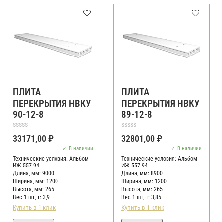
ПЛИТА
ПЛИТА
ПЕРЕКРЫТИЯ НВКУ
ПЕРЕКРЫТИЯ НВКУ
90-12-8
89-12-8
Оценка
Оценка
33171,00
₽
32801,00
₽
0
0
из
из
В наличии
В наличии
5
5
Технические условия:
Альбом
Технические условия:
Альбом
ИЖ 557-94
ИЖ 557-94
Длина, мм: 9000
Длина, мм: 8900
Ширина, мм: 1200
Ширина, мм: 1200
Высота, мм:
265
Высота, мм:
265
Вес 1 шт, т:
3,9
Вес 1 шт, т:
3,85
Купить в 1 клик
Купить в 1 клик