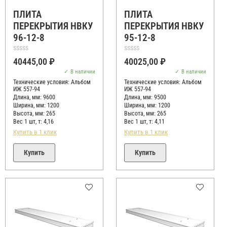
ПЛИТА
ПЛИТА
ПЕРЕКРЫТИЯ НВКУ
ПЕРЕКРЫТИЯ НВКУ
96-12-8
95-12-8
Оценка
Оценка
40445,00
₽
40025,00
₽
0
0
из
из
В наличии
В наличии
5
5
Технические условия:
Альбом
Технические условия:
Альбом
ИЖ 557-94
ИЖ 557-94
Длина, мм: 9600
Длина, мм: 9500
Ширина, мм: 1200
Ширина, мм: 1200
Высота, мм:
265
Высота, мм:
265
Вес 1 шт, т:
4,16
Вес 1 шт, т:
4,11
Купить в 1 клик
Купить в 1 клик
Купить
Купить