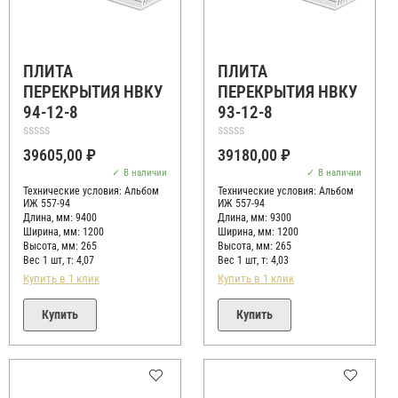
ПЛИТА
ПЛИТА
ПЕРЕКРЫТИЯ НВКУ
ПЕРЕКРЫТИЯ НВКУ
94-12-8
93-12-8
Оценка
Оценка
39605,00
₽
39180,00
₽
0
0
из
из
В наличии
В наличии
5
5
Технические условия:
Альбом
Технические условия:
Альбом
ИЖ 557-94
ИЖ 557-94
Длина, мм: 9400
Длина, мм: 9300
Ширина, мм: 1200
Ширина, мм: 1200
Высота, мм:
265
Высота, мм:
265
Вес 1 шт, т:
4,07
Вес 1 шт, т:
4,03
Купить в 1 клик
Купить в 1 клик
Купить
Купить