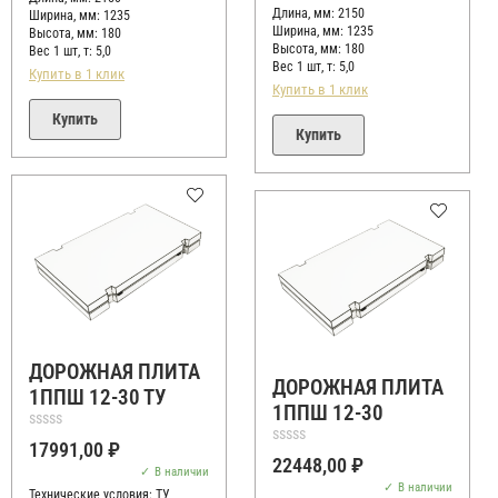
Длина, мм: 2150
Ширина, мм: 1235
Ширина, мм: 1235
Высота, мм:
180
Высота, мм:
180
Вес 1 шт, т:
5,0
Вес 1 шт, т:
5,0
Купить в 1 клик
Купить в 1 клик
Купить
Купить
ДОРОЖНАЯ ПЛИТА
ДОРОЖНАЯ ПЛИТА
1ППШ 12-30 ТУ
1ППШ 12-30
Оценка
17991,00
₽
0
Оценка
22448,00
₽
из
0
В наличии
5
из
В наличии
Технические условия:
ТУ