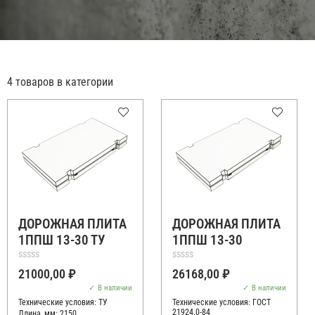
4 товаров в категории
ДОРОЖНАЯ ПЛИТА
ДОРОЖНАЯ ПЛИТА
1ППШ 13-30 ТУ
1ППШ 13-30
Оценка
Оценка
21000,00
₽
26168,00
₽
0
0
из
из
В наличии
В наличии
5
5
Технические условия:
ТУ
Технические условия:
ГОСТ
21924.0-84
Длина, мм: 2150