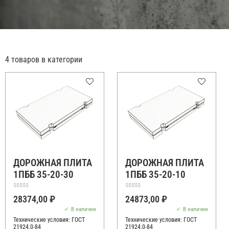
4 товаров в категории
ДОРОЖНАЯ ПЛИТА
ДОРОЖНАЯ ПЛИТА
1ПББ 35-20-30
1ПББ 35-20-10
Оценка
Оценка
28374,00
₽
24873,00
₽
0
0
из
из
В наличии
В наличии
5
5
Технические условия:
ГОСТ
Технические условия:
ГОСТ
21924.0-84
21924.0-84